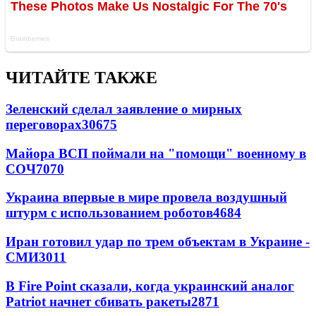
ЧИТАЙТЕ ТАКЖЕ
Зеленский сделал заявление о мирных
переговорах
30675
Майора ВСП поймали на "помощи" военному в
СОЧ
7070
Украина впервые в мире провела воздушный
штурм с использованием роботов
4684
Иран готовил удар по трем объектам в Украине -
СМИ
3011
В Fire Point сказали, когда украинский аналог
Patriot начнет сбивать ракеты
2871