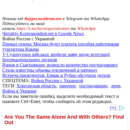
Новини від
Корреспондент.net
в Telegram та WhatsApp.
Підписуйтесь на наші
канали
https://t.me/korrespondentnet
та
WhatsApp
Читайте Korrespondent.net в Google News
Война России с Украиной
Провал сезона: Москва будет платить пособия работникам
турсектора Крыма
У Сухопутних військах зробили заяву щодо інтеграції
Інтернаціональних легіонів
Взрыв в Сыктывкаре: возросло количество пострадавших
Стали известны объемы отключений в пятницу
Встреча президентов: Ермак и Рубио обсудили детали
СПЕЦТЕМА:
Война России с Украиной
ТЕГИ:
Херсонская область
,
ранение
,
пострадавшие
,
дрон
,
Война в Украине
Если вы заметили ошибку, выделите необходимый текст и
нажмите Ctrl+Enter, чтобы сообщить об этом редакции.