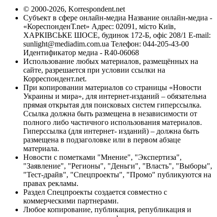
© 2000-2026, Korrespondent.net
Субъект в сфере онлайн-медиа Название онлайн-медиа -
«КореспонденТ.net» Адрес: 02091, місто Київ,
ХАРКІВСЬКЕ ШОСЕ, будинок 172-Б, офіс 208/1 E-mail:
sunlight@mediadim.com.ua
Телефон: 044-205-43-00
Идентификатор медиа - R40-06068
Использование любых материалов, размещённых на
сайте, разрешается при условии ссылки на
Корреспондент.net.
При копировании материалов со страницы «Новости
Украины и мира», для интернет-изданий – обязательна
прямая открытая для поисковых систем гиперссылка.
Ссылка должна быть размещена в независимости от
полного либо частичного использования материалов.
Гиперссылка (для интернет- изданий) – должна быть
размещена в подзаголовке или в первом абзаце
материала.
Новости с пометками "Мнение", "Экспертиза",
"Заявление", "Регионы", "Деньги", "Власть", "Выборы",
"Тест-драйв", "Спецпроекты", "Промо" публикуются на
правах рекламы.
Раздел Спецпроекты создается совместно с
коммерческими партнерами.
Любое копирование, публикация, републикация и