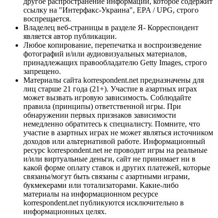
другое распространение информации, которое содержит
ссылку на "Интерфакс-Украина", EPA / UPG, строго
воспрещается.
Владелец веб-страницы в разделе Я- Корреспондент
является автор публикации.
Любое копирование, перепечатка и воспроизведение
фотографий и/или аудиовизуальных материалов,
принадлежащих правообладателю Getty Images, строго
запрещено.
Материалы сайта korrespondent.net предназначены для
лиц старше 21 года (21+). Участие в азартных играх
может вызвать игровую зависимость. Соблюдайте
правила (принципы) ответственной игры. При
обнаружении первых признаков зависимости
немедленно обратитесь к специалисту. Помните, что
участие в азартных играх не может являться источником
доходов или альтернативой работе. Информационный
ресурс korrespondent.net не проводит игры на реальные
и/или виртуальные деньги, сайт не принимает ни в
какой форме оплату ставок и других платежей, которые
связаны/могут быть связаны с азартными играми,
букмекерами или тотализаторами. Какие-либо
материалы на информационном ресурсе
korrespondent.net публикуются исключительно в
информационных целях.