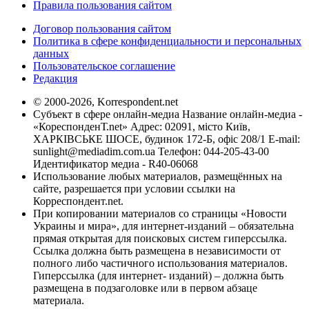
Правила пользования сайтом
Договор пользования сайтом
Политика в сфере конфиденциальности и персональных
данных
Пользовательское соглашение
Редакция
© 2000-2026, Korrespondent.net
Субъект в сфере онлайн-медиа Название онлайн-медиа -
«КореспонденТ.net» Адрес: 02091, місто Київ,
ХАРКІВСЬКЕ ШОСЕ, будинок 172-Б, офіс 208/1 E-mail:
sunlight@mediadim.com.ua
Телефон: 044-205-43-00
Идентификатор медиа - R40-06068
Использование любых материалов, размещённых на
сайте, разрешается при условии ссылки на
Корреспондент.net.
При копировании материалов со страницы «Новости
Украины и мира», для интернет-изданий – обязательна
прямая открытая для поисковых систем гиперссылка.
Ссылка должна быть размещена в независимости от
полного либо частичного использования материалов.
Гиперссылка (для интернет- изданий) – должна быть
размещена в подзаголовке или в первом абзаце
материала.