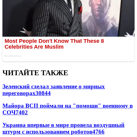
ЧИТАЙТЕ ТАКЖЕ
Зеленский сделал заявление о мирных
переговорах
30844
Майора ВСП поймали на "помощи" военному в
СОЧ
7402
Украина впервые в мире провела воздушный
штурм с использованием роботов
4766