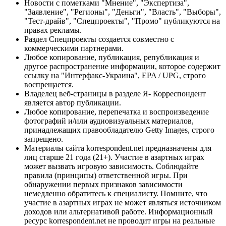
Новости с пометками "Мнение", "Экспертиза",
"Заявление", "Регионы", "Деньги", "Власть", "Выборы",
"Тест-драйв", "Спецпроекты", "Промо" публикуются на
правах рекламы.
Раздел Спецпроекты создается совместно с
коммерческими партнерами.
Любое копирование, публикация, републикация и
другое распространение информации, которое содержит
ссылку на "Интерфакс-Украина", EPA / UPG, строго
воспрещается.
Владелец веб-страницы в разделе Я- Корреспондент
является автор публикации.
Любое копирование, перепечатка и воспроизведение
фотографий и/или аудиовизуальных материалов,
принадлежащих правообладателю Getty Images, строго
запрещено.
Материалы сайта korrespondent.net предназначены для
лиц старше 21 года (21+). Участие в азартных играх
может вызвать игровую зависимость. Соблюдайте
правила (принципы) ответственной игры. При
обнаружении первых признаков зависимости
немедленно обратитесь к специалисту. Помните, что
участие в азартных играх не может являться источником
доходов или альтернативой работе. Информационный
ресурс korrespondent.net не проводит игры на реальные