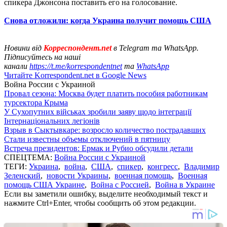
спикера Джонсона поставить его на голосование.
Снова отложили: когда Украина получит помощь США
Новини від
Корреспондент.net
в Telegram та WhatsApp.
Підписуйтесь на наші
канали
https://t.me/korrespondentnet
та
WhatsApp
Читайте Korrespondent.net в Google News
Война России с Украиной
Провал сезона: Москва будет платить пособия работникам
турсектора Крыма
У Сухопутних військах зробили заяву щодо інтеграції
Інтернаціональних легіонів
Взрыв в Сыктывкаре: возросло количество пострадавших
Стали известны объемы отключений в пятницу
Встреча президентов: Ермак и Рубио обсудили детали
СПЕЦТЕМА:
Война России с Украиной
ТЕГИ:
Украина
,
война
,
США
,
спикер
,
конгресс
,
Владимир
Зеленский
,
новости Украины
,
военная помощь
,
Военная
помощь США Украине
,
Война с Россией
,
Война в Украине
Если вы заметили ошибку, выделите необходимый текст и
нажмите Ctrl+Enter, чтобы сообщить об этом редакции.