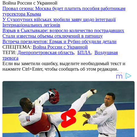
Война России с Украиной
Провал сезона: Москва будет платить пособия работникам
турсектора Крыма
У Сухопутних військах зробили заяву щодо інтеграції
Інтернаціональних легіонів
Взрыв в Сыктывкаре: возросло количество пострадавших
Стали известны объемы отключений в пятницу
Встреча президентов: Ермак и Рубио обсудили детали
СПЕЦТЕМА:
Война России с Украиной
ТЕГИ:
Днепропетровская область
,
БПЛА
,
Воздушная
тревога
Если вы заметили ошибку, выделите необходимый текст и
нажмите Ctrl+Enter, чтобы сообщить об этом редакции.