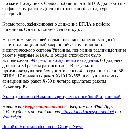
Позже в Воздушных Силах сообщили, что БПЛА двигаются в
Софиевском районе Днепропетровской области, курс
северный.
Кроме того, зафиксировано движение БПЛА в районе
Никополя. Они постоянно меняют курс.
Напомним, минувшей ночью россияне нанесли мощный
ракетно-авиационный удар по объектам топливно-
энергетического сектора Украины, применив различные типы
ракет и ударные БПЛА. В общей сложности было
использовано
99 средств воздушного нападения
: 60 ударных
дронов и 39 ракеты разного типа. В результате
противовоздушного боя уничтожены 84 воздушных цели: 58
БПЛА, 17 крылатых ракет Х-101/Х-555, пять управляемых
авиационных ракет Х-59 и четыре крылатых ракеты
Искандер-К.
Атака дронов на Никопольщину: есть погибший и раненый
Новини від
Корреспондент.net
в Telegram та WhatsApp.
Підписуйтесь на наші канали
https://t.me/korrespondentnet
та
WhatsApp
Читайте Korrespondent.net в Google News