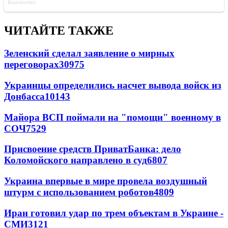
ЧИТАЙТЕ ТАКЖЕ
Зеленский сделал заявление о мирных
переговорах
30975
Украинцы определились насчет вывода войск из
Донбасса
10143
Майора ВСП поймали на "помощи" военному в
СОЧ
7529
Присвоение средств ПриватБанка: дело
Коломойского направлено в суд
6807
Украина впервые в мире провела воздушный
штурм с использованием роботов
4809
Иран готовил удар по трем объектам в Украине -
СМИ
3121