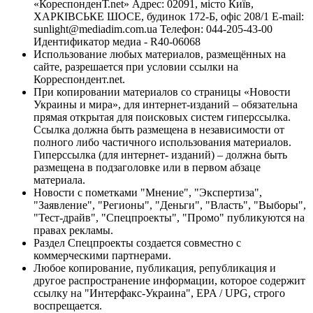
«КореспонденТ.net» Адрес: 02091, місто Київ,
ХАРКІВСЬКЕ ШОСЕ, будинок 172-Б, офіс 208/1 E-mail:
sunlight@mediadim.com.ua
Телефон: 044-205-43-00
Идентификатор медиа - R40-06068
Использование любых материалов, размещённых на
сайте, разрешается при условии ссылки на
Корреспондент.net.
При копировании материалов со страницы «Новости
Украины и мира», для интернет-изданий – обязательна
прямая открытая для поисковых систем гиперссылка.
Ссылка должна быть размещена в независимости от
полного либо частичного использования материалов.
Гиперссылка (для интернет- изданий) – должна быть
размещена в подзаголовке или в первом абзаце
материала.
Новости с пометками "Мнение", "Экспертиза",
"Заявление", "Регионы", "Деньги", "Власть", "Выборы",
"Тест-драйв", "Спецпроекты", "Промо" публикуются на
правах рекламы.
Раздел Спецпроекты создается совместно с
коммерческими партнерами.
Любое копирование, публикация, републикация и
другое распространение информации, которое содержит
ссылку на "Интерфакс-Украина", EPA / UPG, строго
воспрещается.