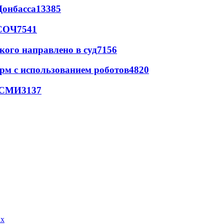
Донбасса
13385
 СОЧ
7541
кого направлено в суд
7156
рм с использованием роботов
4820
- СМИ
3137
ых