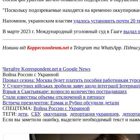
"Поскольку подозреваемые находятся на временно оккупирован
Напомним, украинским властям
удалось установить почти 20 т
В марте 2023 г. Международный уголовный суд в Гааге
выдал 
Новини від
Корреспондент.net
в Telegram та WhatsApp. Підпис
Читайте Korrespondent.net в Google News
Война России с Украиной
Провал сезона: Москва будет платить пособия работникам тур
У Сухопутних військах зробили заяву щодо інтеграції Інтернац
Взрыв в Сыктывкаре: возросло количество пострадавших
Стали известны объемы отключений в пятницу
Встреча президентов: Ермак и Рубио обсудили детали
СПЕЦТЕМА:
Война России с Украиной
ТЕГИ:
дети
,
СБУ
,
оккупация
,
депортация украинцев
,
депорта
Если вы заметили ошибку, выделите необходимый текст и нажми