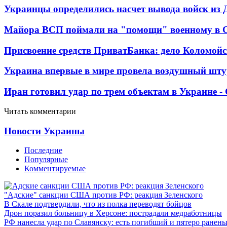
Украинцы определились насчет вывода войск из 
Майора ВСП поймали на "помощи" военному в
Присвоение средств ПриватБанка: дело Коломойс
Украина впервые в мире провела воздушный шту
Иран готовил удар по трем объектам в Украине 
Читать комментарии
Новости Украины
Последние
Популярные
Комментируемые
"Адские" санкции США против РФ: реакция Зеленского
В Скале подтвердили, что из полка переводят бойцов
Дрон поразил больницу в Херсоне: пострадали медработницы
РФ нанесла удар по Славянску: есть погибший и пятеро ранен