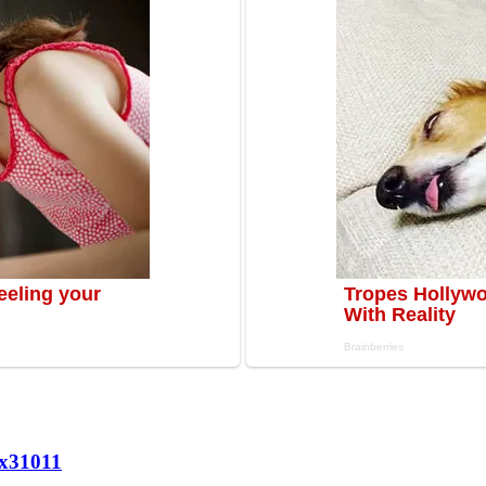
х
31011