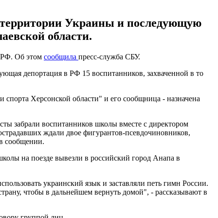
й территории Украины и последующую
аевской области.
 РФ. Об этом
сообщила
пресс-служба СБУ.
ющая депортация в РФ 15 воспитанников, захваченной в то
 спорта Херсонской области" и его сообщница - назначена
исты забрали воспитанников школы вместе с директором
пострадавших ждали двое фигурантов-псевдочиновников,
в сообщении.
школы на поезде вывезли в российский город Анапа в
спользовать украинский язык и заставляли петь гимн России.
рану, чтобы в дальнейшем вернуть домой", - рассказывают в
овору группой лиц.