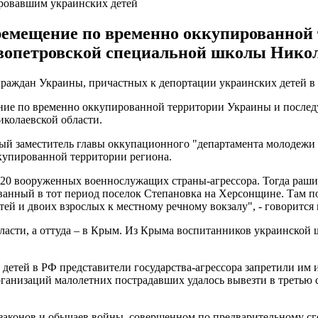
ировавшим украинских детей
ремещение по временно оккупированно
вопетровской специальной школы Никол
 граждан Украины, причастных к депортации украинских детей в
ние по временно оккупированной территории Украины и последу
колаевской области.
й заместитель главы оккупационного "департамента молодежи и
купированной территории региона.
и 20 вооруженных военнослужащих страны-агрессора. Тогда раш
ванный в тот период поселок Степановка на Херсонщине. Там 
й и двоих взрослых к местному речному вокзалу", - говорится 
асти, а оттуда – в Крым. Из Крыма воспитанников украинской 
етей в РФ представители государства-агрессора запретили им и
низаций малолетних пострадавших удалось вывезти в третью ст
законов и обычаев войны, совершенном по предварительному сг