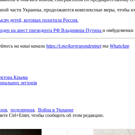
ной части Украины, продолжаются комплексные меры, чтобы их 
ысяч детей, которых похитила Россия.
ордер на арест президента РФ Владимира Путина
и омбудсменки 
уйтесь на наші канали
https://t.me/korrespondentnet
та
WhatsApp
сектора Крыма
іональних легіонів
ция
,
подозрения
,
Война в Украине
те Ctrl+Enter, чтобы сообщить об этом редакции.