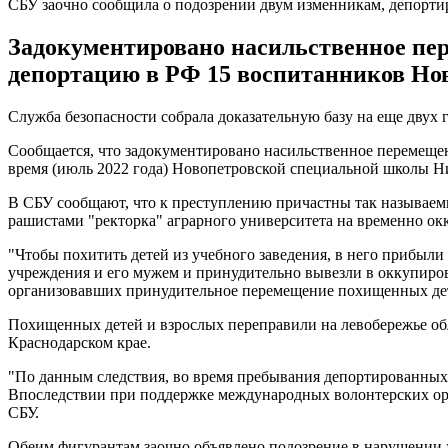
СБУ заочно сообщила о подозрении двум изменникам, депорт
Задокументировано насильственное пе
депортацию в РФ 15 воспитанников Но
Служба безопасности собрала доказательную базу на еще двух
Сообщается, что задокументировано насильственное перемеще
время (июль 2022 года) Новопетровской специальной школы Ни
В СБУ сообщают, что к преступлению причастны так называемы
рашистами "ректорка" аграрного университета на временно ок
"Чтобы похитить детей из учебного заведения, в него прибыл
учреждения и его мужем и принудительно вывезли в оккупиро
организовавших принудительное перемещение похищенных дете
Похищенных детей и взрослых переправили на левобережье обл
Краснодарском крае.
"По данным следствия, во время пребывания депортированных д
Впоследствии при поддержке международных волонтерских орга
СБУ.
Обеим фигурантам заочно объявлено подозрение в нарушении 