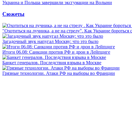
Украина и Польша завершили эксгумации на Волыни
Сюжеты
"Охотиться на лучника, а не на стрелу". Как Украине бороться 
Загадочный звук напугал Москву: что это было
Итоги 06.08: Санкции против РФ и дрон в Лейпциге
Банкет генералов. Последствия взрыва в Москве
Грязные технологии. Атаки РФ на выборы во Франции