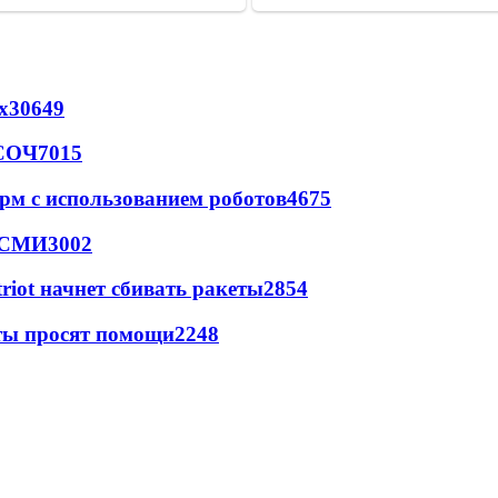
х
30649
 СОЧ
7015
рм с использованием роботов
4675
- СМИ
3002
triot начнет сбивать ракеты
2854
сты просят помощи
2248