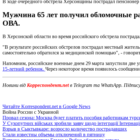
В ходе очередного обстрела Херсонщины пострадал пенсионер
Мужчина 65 лет получил обломочные ран
ОВА.
В Херсонской области во время российского обстрела пострадал
"В результате российских обстрелов пострадал местный житель
самостоятельно обратился за медицинской помощью", - говори
Напомним, российские военные днем 29 марта запустили две 
15-летний ребенок.
Через некоторое время появилось сообщени
Новини від
Корреспондент.net
в Telegram та WhatsApp. Підпис
Читайте Korrespondent.net в Google News
Война России с Украиной
Провал сезона: Москва будет платить пособия работникам тур
У Сухопутних військах зробили заяву щодо інтеграції Інтернац
Взрыв в Сыктывкаре: возросло количество пострадавших
Стали известны объемы отключений в пятницу