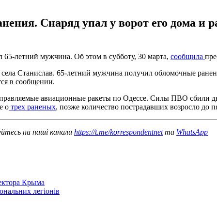
ения. Снаряд упал у ворот его дома и р
 65-летний мужчина. Об этом в субботу, 30 марта,
сообщила
пре
 села Станислав. 65-летний мужчина получил обломочные ранени
тся в сообщении.
управляемые авиационные ракеты по Одессе. Силы ПВО сбили дв
е о
трех раненых
, позже количество пострадавших возросло до п
уйтесь на наші канали
https://t.me/korrespondentnet
та
WhatsApp
сектора Крыма
іональних легіонів