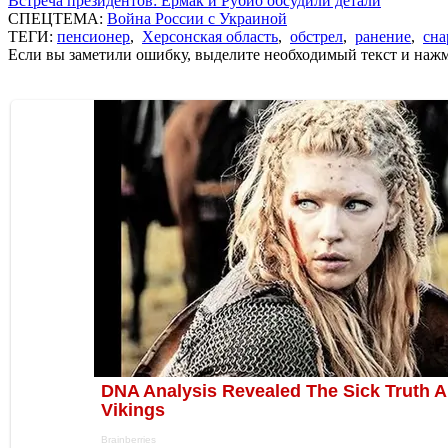
Встреча президентов: Ермак и Рубио обсудили детали
СПЕЦТЕМА:
Война России с Украиной
ТЕГИ:
пенсионер
,
Херсонская область
,
обстрел
,
ранение
,
сна
Если вы заметили ошибку, выделите необходимый текст и нажми