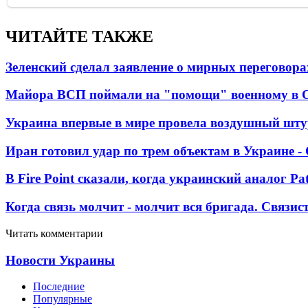
ЧИТАЙТЕ ТАКЖЕ
Зеленский сделал заявление о мирных переговора
Майора ВСП поймали на "помощи" военному в
Украина впервые в мире провела воздушный шту
Иран готовил удар по трем объектам в Украине 
В Fire Point сказали, когда украинский аналог Pa
Когда связь молчит - молчит вся бригада. Связи
Читать комментарии
Новости Украины
Последние
Популярные