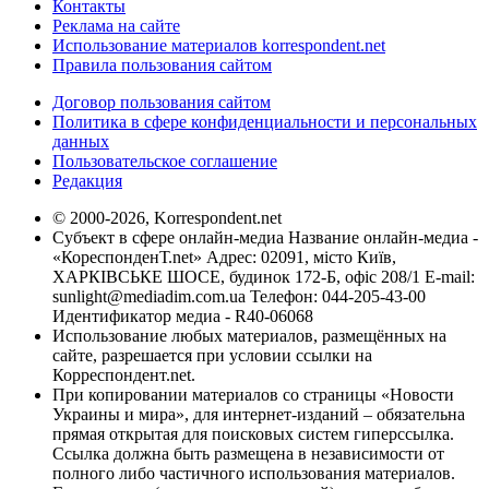
Контакты
Реклама на сайте
Использование материалов korrespondent.net
Правила пользования сайтом
Договор пользования сайтом
Политика в сфере конфиденциальности и персональных
данных
Пользовательское соглашение
Редакция
© 2000-2026, Korrespondent.net
Субъект в сфере онлайн-медиа Название онлайн-медиа -
«КореспонденТ.net» Адрес: 02091, місто Київ,
ХАРКІВСЬКЕ ШОСЕ, будинок 172-Б, офіс 208/1 E-mail:
sunlight@mediadim.com.ua
Телефон: 044-205-43-00
Идентификатор медиа - R40-06068
Использование любых материалов, размещённых на
сайте, разрешается при условии ссылки на
Корреспондент.net.
При копировании материалов со страницы «Новости
Украины и мира», для интернет-изданий – обязательна
прямая открытая для поисковых систем гиперссылка.
Ссылка должна быть размещена в независимости от
полного либо частичного использования материалов.