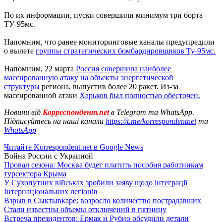
По их информации, пуски совершили минимум три борта
ТУ-95мс.
Напомним, что ранее мониторинговые каналы предупредили
о вылете
группы стратегических бомбардировщиков Ту-95мс.
Напомним, 22 марта
Россия совершила наиболее
массированную атаку на объекты энергетической
структуры
региона, выпустив более 20 ракет. Из-за
массированной атаки
Харьков был полностью обесточен.
Новини від
Корреспондент.net
в Telegram та WhatsApp.
Підписуйтесь на наші канали
https://t.me/korrespondentnet
та
WhatsApp
Читайте Korrespondent.net в Google News
Война России с Украиной
Провал сезона: Москва будет платить пособия работникам
турсектора Крыма
У Сухопутних військах зробили заяву щодо інтеграції
Інтернаціональних легіонів
Взрыв в Сыктывкаре: возросло количество пострадавших
Стали известны объемы отключений в пятницу
Встреча президентов: Ермак и Рубио обсудили детали