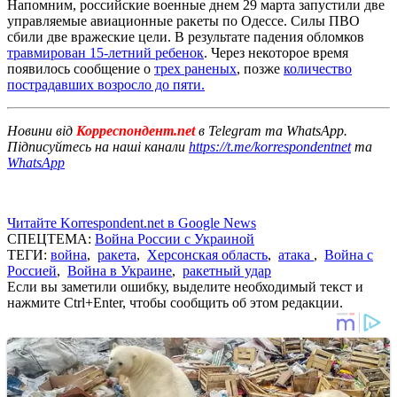
Напомним, российские военные днем 29 марта запустили две
управляемые авиационные ракеты по Одессе. Силы ПВО
сбили две вражеские цели. В результате падения обломков
травмирован 15-летний ребенок
. Через некоторое время
появилось сообщение о
трех раненых
, позже
количество
пострадавших возросло до пяти.
Новини від
Корреспондент.net
в Telegram та WhatsApp.
Підписуйтесь на наші канали
https://t.me/korrespondentnet
та
WhatsApp
Читайте Korrespondent.net в Google News
СПЕЦТЕМА:
Война России с Украиной
ТЕГИ:
война
,
ракета
,
Херсонская область
,
атака
,
Война с
Россией
,
Война в Украине
,
ракетный удар
Если вы заметили ошибку, выделите необходимый текст и
нажмите Ctrl+Enter, чтобы сообщить об этом редакции.