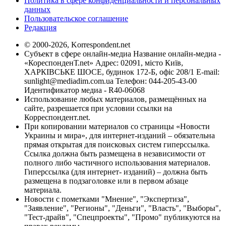
Политика в сфере конфиденциальности и персональных
данных
Пользовательское соглашение
Редакция
© 2000-2026, Korrespondent.net
Субъект в сфере онлайн-медиа Название онлайн-медиа -
«КореспонденТ.net» Адрес: 02091, місто Київ,
ХАРКІВСЬКЕ ШОСЕ, будинок 172-Б, офіс 208/1 E-mail:
sunlight@mediadim.com.ua
Телефон: 044-205-43-00
Идентификатор медиа - R40-06068
Использование любых материалов, размещённых на
сайте, разрешается при условии ссылки на
Корреспондент.net.
При копировании материалов со страницы «Новости
Украины и мира», для интернет-изданий – обязательна
прямая открытая для поисковых систем гиперссылка.
Ссылка должна быть размещена в независимости от
полного либо частичного использования материалов.
Гиперссылка (для интернет- изданий) – должна быть
размещена в подзаголовке или в первом абзаце
материала.
Новости с пометками "Мнение", "Экспертиза",
"Заявление", "Регионы", "Деньги", "Власть", "Выборы",
"Тест-драйв", "Спецпроекты", "Промо" публикуются на