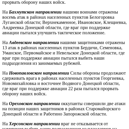
прорвать оборону наших войск.
На
Бахмутском направлении
нашими воинами отражены
восемь атак в районах населенных пунктов Белогоровка
Луганской области; Верхнекаменное, Ивановское, Клещиевка,
Андреевка Донецкой области, где враг при поддержке
авиации пытался улучшить тактическое положение.
На
Авдеевском направлении
нашими защитниками отражены
13 атак в районах населенных пунктов Бердичи, Семеновка,
Уманское, Первомайское и Невельское Донецкой области, где
враг при поддержке авиации пытался выбить наши
подразделения из занимаемых рубежей.
На
Новопавловском направлении
Силы обороны продолжают
сдерживать врага в районах населенных пунктов Георгиевка,
Новомихайловка и восточнее Водяного Донецкой области,
где враг при поддержке авиации 22 раза пытался прорвать
оборону наших войск.
На
Ореховском направлении
оккупанты совершили две атаки
на позиции наших защитников в районах Старомайорского
Донецкой области и Работино Запорожской области.
На
Херсонском направлении
враг не отказывается от
намерения выбить наши подразделения из плацдармов на