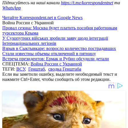
Підписуйтесь на наші канали
https://t.me/korrespondentnet
та
WhatsApp
Читайте Korrespondent.net в Google News
Война России с Украиной
Провал сезона: Москва будет платить пособия работникам
турсектора Крыма
У Сухопутних військах зробили заяву щодо інтеграції
Інтернаціональних легіонів
Взрыв в Сыктывкаре: возросло количество пострадавших
Стали известны объемы отключений в пятницу
Встреча президентов: Ермак и Рубио обсудили детали
СПЕЦТЕМА:
Война России с Украиной
ТЕГИ:
ВСУ
,
Генштаб
,
сводка Генштаба
Если вы заметили ошибку, выделите необходимый текст и
нажмите Ctrl+Enter, чтобы сообщить об этом редакции.