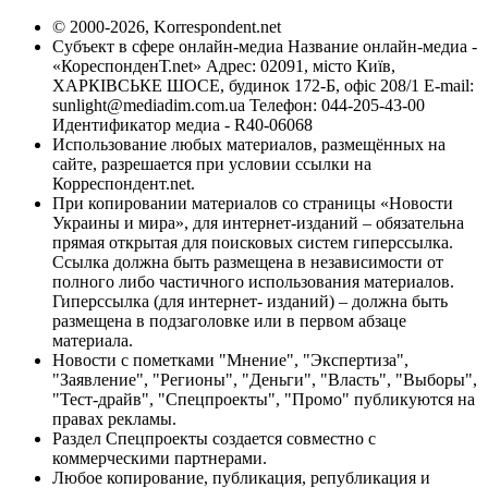
© 2000-2026, Korrespondent.net
Субъект в сфере онлайн-медиа Название онлайн-медиа -
«КореспонденТ.net» Адрес: 02091, місто Київ,
ХАРКІВСЬКЕ ШОСЕ, будинок 172-Б, офіс 208/1 E-mail:
sunlight@mediadim.com.ua
Телефон: 044-205-43-00
Идентификатор медиа - R40-06068
Использование любых материалов, размещённых на
сайте, разрешается при условии ссылки на
Корреспондент.net.
При копировании материалов со страницы «Новости
Украины и мира», для интернет-изданий – обязательна
прямая открытая для поисковых систем гиперссылка.
Ссылка должна быть размещена в независимости от
полного либо частичного использования материалов.
Гиперссылка (для интернет- изданий) – должна быть
размещена в подзаголовке или в первом абзаце
материала.
Новости с пометками "Мнение", "Экспертиза",
"Заявление", "Регионы", "Деньги", "Власть", "Выборы",
"Тест-драйв", "Спецпроекты", "Промо" публикуются на
правах рекламы.
Раздел Спецпроекты создается совместно с
коммерческими партнерами.
Любое копирование, публикация, републикация и