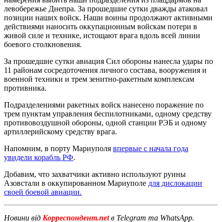
левобережье Днепра. За прошедшие сутки дважды атаковал
позиции наших войск. Наши воины продолжают активными
действиями наносить оккупационным войскам потери в
живой силе и технике, истощают врага вдоль всей линии
боевого столкновения.
За прошедшие сутки авиация Сил обороны нанесла удары по
11 районам сосредоточения личного состава, вооружения и
военной техники и трем зенитно-ракетным комплексам
противника.
Подразделениями ракетных войск нанесено поражение по
трем пунктам управления беспилотниками, одному средству
противовоздушной обороны, одной станции РЭБ и одному
артиллерийскому средству врага.
Напомним, в порту Мариуполя
впервые с начала года
увидели корабль РФ
.
Добавим, что захватчики активно используют руины
Азовстали в оккупированном Мариуполе
для дислокации
своей боевой авиации.
Новини від
Корреспондент.net
в Telegram та WhatsApp.