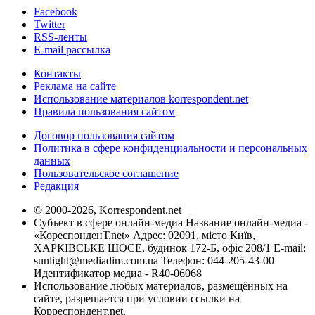
Facebook
Twitter
RSS-ленты
E-mail рассылка
Контакты
Реклама на сайте
Использование материалов korrespondent.net
Правила пользования сайтом
Договор пользования сайтом
Политика в сфере конфиденциальности и персональных
данных
Пользовательское соглашение
Редакция
© 2000-2026, Korrespondent.net
Субъект в сфере онлайн-медиа Название онлайн-медиа -
«КореспонденТ.net» Адрес: 02091, місто Київ,
ХАРКІВСЬКЕ ШОСЕ, будинок 172-Б, офіс 208/1 E-mail:
sunlight@mediadim.com.ua
Телефон: 044-205-43-00
Идентификатор медиа - R40-06068
Использование любых материалов, размещённых на
сайте, разрешается при условии ссылки на
Корреспондент.net.