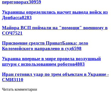
переговорах
30959
Украинцы определились насчет вывода войск из
Донбасса
8283
Майора ВСП поймали на "помощи" военному в
СОЧ
7521
Присвоение средств ПриватБанка: дело
Коломойского направлено в суд
6598
Украина впервые в мире провела воздушный
штурм с использованием роботов
4803
Иран готовил удар по трем объектам в Украине -
СМИ
3110
Читать комментарии