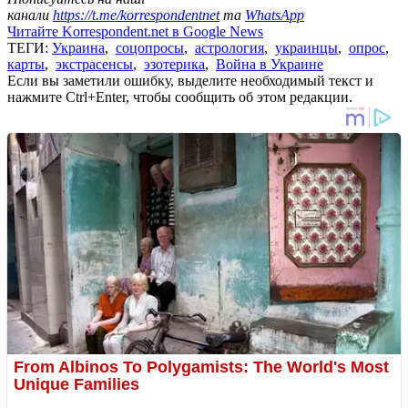
канали
https://t.me/korrespondentnet
та
WhatsApp
Читайте Korrespondent.net в Google News
ТЕГИ:
Украина
,
соцопросы
,
астрология
,
украинцы
,
опрос
,
карты
,
экстрасенсы
,
эзотерика
,
Война в Украине
Если вы заметили ошибку, выделите необходимый текст и
нажмите Ctrl+Enter, чтобы сообщить об этом редакции.