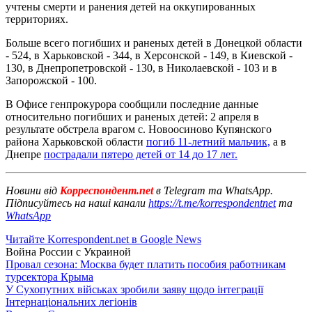
учтены смерти и ранения детей на оккупированных
территориях.
Больше всего погибших и раненых детей в Донецкой области
- 524, в Харьковской - 344, в Херсонской - 149, в Киевской -
130, в Днепропетровской - 130, в Николаевской - 103 и в
Запорожской - 100.
В Офисе генпрокурора сообщили последние данные
относительно погибших и раненых детей: 2 апреля в
результате обстрела врагом с. Новоосиново Купянского
района Харьковской области
погиб 11-летний мальчик,
а в
Днепре
пострадали пятеро детей от 14 до 17 лет.
Новини від
Корреспондент.net
в Telegram та WhatsApp.
Підписуйтесь на наші канали
https://t.me/korrespondentnet
та
WhatsApp
Читайте Korrespondent.net в Google News
Война России с Украиной
Провал сезона: Москва будет платить пособия работникам
турсектора Крыма
У Сухопутних військах зробили заяву щодо інтеграції
Інтернаціональних легіонів