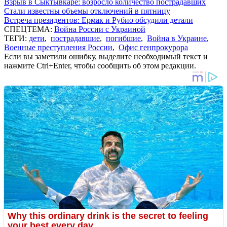
Взрыв в Сыктывкаре: возросло количество пострадавших
Стали известны объемы отключений в пятницу
Встреча президентов: Ермак и Рубио обсудили детали
СПЕЦТЕМА:
Война России с Украиной
ТЕГИ:
дети
,
пострадавшие
,
погибшие
,
Война в Украине
,
Военные преступления России
,
Офис генпрокурора
Если вы заметили ошибку, выделите необходимый текст и
нажмите Ctrl+Enter, чтобы сообщить об этом редакции.