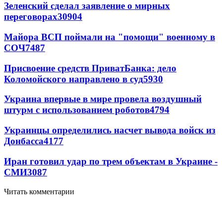
Зеленский сделал заявление о мирных
переговорах
30904
Майора ВСП поймали на "помощи" военному в
СОЧ
7487
Присвоение средств ПриватБанка: дело
Коломойского направлено в суд
5930
Украина впервые в мире провела воздушный
штурм с использованием роботов
4794
Украинцы определились насчет вывода войск из
Донбасса
4177
Иран готовил удар по трем объектам в Украине -
СМИ
3087
Читать комментарии