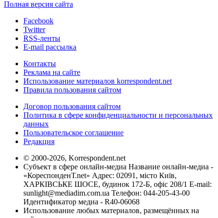
Полная версия сайта
Facebook
Twitter
RSS-ленты
E-mail рассылка
Контакты
Реклама на сайте
Использование материалов korrespondent.net
Правила пользования сайтом
Договор пользования сайтом
Политика в сфере конфиденциальности и персональных
данных
Пользовательское соглашение
Редакция
© 2000-2026, Korrespondent.net
Субъект в сфере онлайн-медиа Название онлайн-медиа -
«КореспонденТ.net» Адрес: 02091, місто Київ,
ХАРКІВСЬКЕ ШОСЕ, будинок 172-Б, офіс 208/1 E-mail:
sunlight@mediadim.com.ua
Телефон: 044-205-43-00
Идентификатор медиа - R40-06068
Использование любых материалов, размещённых на