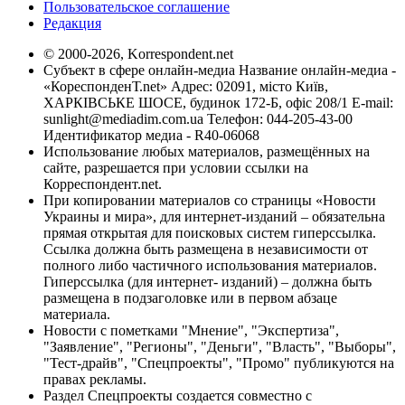
Пользовательское соглашение
Редакция
© 2000-2026, Korrespondent.net
Субъект в сфере онлайн-медиа Название онлайн-медиа -
«КореспонденТ.net» Адрес: 02091, місто Київ,
ХАРКІВСЬКЕ ШОСЕ, будинок 172-Б, офіс 208/1 E-mail:
sunlight@mediadim.com.ua
Телефон: 044-205-43-00
Идентификатор медиа - R40-06068
Использование любых материалов, размещённых на
сайте, разрешается при условии ссылки на
Корреспондент.net.
При копировании материалов со страницы «Новости
Украины и мира», для интернет-изданий – обязательна
прямая открытая для поисковых систем гиперссылка.
Ссылка должна быть размещена в независимости от
полного либо частичного использования материалов.
Гиперссылка (для интернет- изданий) – должна быть
размещена в подзаголовке или в первом абзаце
материала.
Новости с пометками "Мнение", "Экспертиза",
"Заявление", "Регионы", "Деньги", "Власть", "Выборы",
"Тест-драйв", "Спецпроекты", "Промо" публикуются на
правах рекламы.
Раздел Спецпроекты создается совместно с