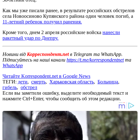
Как мы уже писали ранее, в результате российских обстрелов
села Новоосиново Купянского района один человек погиб, а
11-летний ребенок получил ранения.
Кроме того, днем 2 апреля российские войска
нанесли
ракетный удар по Днепру.
Новини від
Корреспондент.net
в Telegram та WhatsApp.
Підписуйтесь на наші канали
https://t.me/korrespondentnet
та
WhatsApp
Читайте Korrespondent.net в Google News
ТЕГИ:
дети
,
смерть
,
Харьковская область
,
Больница
,
гибель
,
обстрел
Если вы заметили ошибку, выделите необходимый текст и
нажмите Ctrl+Enter, чтобы сообщить об этом редакции.