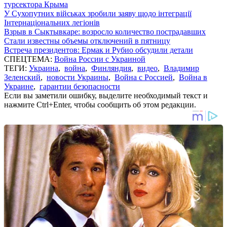
турсектора Крыма
У Сухопутних військах зробили заяву щодо інтеграції
Інтернаціональних легіонів
Взрыв в Сыктывкаре: возросло количество пострадавших
Стали известны объемы отключений в пятницу
Встреча президентов: Ермак и Рубио обсудили детали
СПЕЦТЕМА:
Война России с Украиной
ТЕГИ:
Украина
,
война
,
Финляндия
,
видео
,
Владимир
Зеленский
,
новости Украины
,
Война с Россией
,
Война в
Украине
,
гарантии безопасности
Если вы заметили ошибку, выделите необходимый текст и
нажмите Ctrl+Enter, чтобы сообщить об этом редакции.