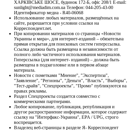
ХАРКІВСЬКЕ ШОСЕ, будинок 172-Б, офіс 208/1 E-mail:
sunlight@mediadim.com.ua
Телефон: 044-205-43-00
Идентификатор медиа - R40-06068
Использование любых материалов, размещённых на
сайте, разрешается при условии ссылки на
Корреспондент.net.
При копировании материалов со страницы «Новости
Украины и мира», для интернет-изданий – обязательна
прямая открытая для поисковых систем гиперссылка.
Ссылка должна быть размещена в независимости от
полного либо частичного использования материалов.
Гиперссылка (для интернет- изданий) – должна быть
размещена в подзаголовке или в первом абзаце
материала.
Новости с пометками "Мнение", "Экспертиза",
"Заявление", "Регионы", "Деньги", "Власть", "Выборы",
"Тест-драйв", "Спецпроекты", "Промо" публикуются на
правах рекламы.
Раздел Спецпроекты создается совместно с
коммерческими партнерами.
Любое копирование, публикация, републикация и
другое распространение информации, которое содержит
ссылку на "Интерфакс-Украина", EPA / UPG, строго
воспрещается.
Владелец веб-страницы в разделе Я- Корреспондент