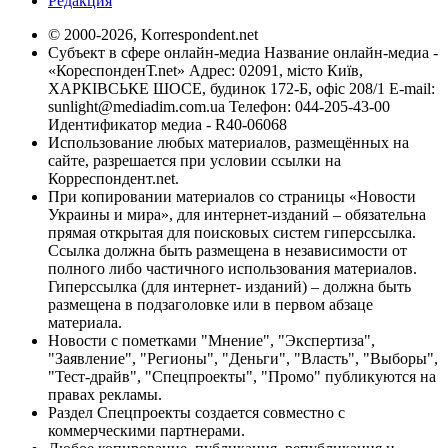
Редакция
© 2000-2026, Korrespondent.net
Субъект в сфере онлайн-медиа Название онлайн-медиа -
«КореспонденТ.net» Адрес: 02091, місто Київ,
ХАРКІВСЬКЕ ШОСЕ, будинок 172-Б, офіс 208/1 E-mail:
sunlight@mediadim.com.ua
Телефон: 044-205-43-00
Идентификатор медиа - R40-06068
Использование любых материалов, размещённых на
сайте, разрешается при условии ссылки на
Корреспондент.net.
При копировании материалов со страницы «Новости
Украины и мира», для интернет-изданий – обязательна
прямая открытая для поисковых систем гиперссылка.
Ссылка должна быть размещена в независимости от
полного либо частичного использования материалов.
Гиперссылка (для интернет- изданий) – должна быть
размещена в подзаголовке или в первом абзаце
материала.
Новости с пометками "Мнение", "Экспертиза",
"Заявление", "Регионы", "Деньги", "Власть", "Выборы",
"Тест-драйв", "Спецпроекты", "Промо" публикуются на
правах рекламы.
Раздел Спецпроекты создается совместно с
коммерческими партнерами.