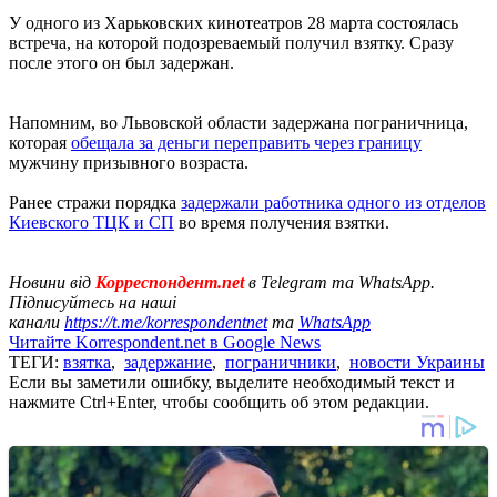
У одного из Харьковских кинотеатров 28 марта состоялась
встреча, на которой подозреваемый получил взятку. Сразу
после этого он был задержан.
Напомним, во Львовской области задержана пограничница,
которая
обещала за деньги переправить через границу
мужчину призывного возраста.
Ранее стражи порядка
задержали работника одного из отделов
Киевского ТЦК и СП
во время получения взятки.
Новини від
Корреспондент.net
в Telegram та WhatsApp.
Підписуйтесь на наші
канали
https://t.me/korrespondentnet
та
WhatsApp
Читайте Korrespondent.net в Google News
ТЕГИ:
взятка
,
задержание
,
пограничники
,
новости Украины
Если вы заметили ошибку, выделите необходимый текст и
нажмите Ctrl+Enter, чтобы сообщить об этом редакции.