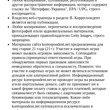
Любое копирование, публикация, републикация и
другое распространение информации, которое содержит
ссылку на "Интерфакс-Украина", EPA / UPG, строго
воспрещается.
Владелец веб-страницы в разделе Я- Корреспондент
является автор публикации.
Любое копирование, перепечатка и воспроизведение
фотографий и/или аудиовизуальных материалов,
принадлежащих правообладателю Getty Images, строго
запрещено.
Материалы сайта korrespondent.net предназначены для
лиц старше 21 года (21+). Участие в азартных играх
может вызвать игровую зависимость. Соблюдайте
правила (принципы) ответственной игры. При
обнаружении первых признаков зависимости
немедленно обратитесь к специалисту. Помните, что
участие в азартных играх не может являться источником
доходов или альтернативой работе. Информационный
ресурс korrespondent.net не проводит игры на реальные
и/или виртуальные деньги, сайт не принимает ни в
какой форме оплату ставок и других платежей, которые
связаны/могут быть связаны с азартными играми,
букмекерами или тотализаторами. Какие-либо
материалы на информационном ресурсе
korrespondent.net публикуются исключительно в