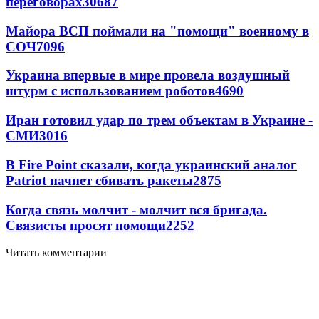
переговорах
30687
Майора ВСП поймали на "помощи" военному в
СОЧ
7096
Украина впервые в мире провела воздушный
штурм с использованием роботов
4690
Иран готовил удар по трем объектам в Украине -
СМИ
3016
В Fire Point сказали, когда украинский аналог
Patriot начнет сбивать ракеты
2875
Когда связь молчит - молчит вся бригада.
Связисты просят помощи
2252
Читать комментарии