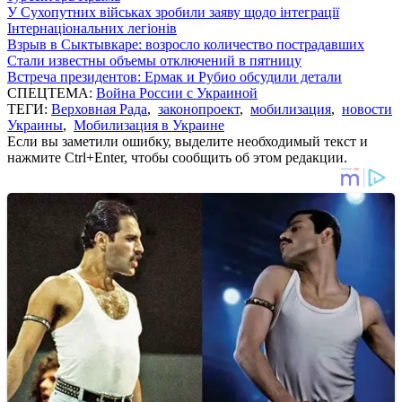
У Сухопутних військах зробили заяву щодо інтеграції
Інтернаціональних легіонів
Взрыв в Сыктывкаре: возросло количество пострадавших
Стали известны объемы отключений в пятницу
Встреча президентов: Ермак и Рубио обсудили детали
СПЕЦТЕМА:
Война России с Украиной
ТЕГИ:
Верховная Рада
,
законопроект
,
мобилизация
,
новости
Украины
,
Мобилизация в Украине
Если вы заметили ошибку, выделите необходимый текст и
нажмите Ctrl+Enter, чтобы сообщить об этом редакции.