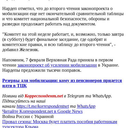
Нардеп отметил, что до второго чтения законопроекта о
мобилизации еще нет окончательной сравнительной таблицы
и что комитет национальной безопасности, обороны и
разведки продолжает работать над документом.
"Комитет на этой неделе работает, и, возможно, только завтра
(в субботу) будет финальное заседание, где одобрят и
комитетские правки, и всю таблицу до второго чтения", -
добавил Железняк.
Напомним, 7 февраля Верховная Рада приняла в первом
чтении
законопроект об усилении мобилизации
в Украине.
Нардепы предложили тысячи поправок.
Резервы для мобилизации: кому из пенсионеров придется
идти в ТЦК
Новини від
Корреспондент.net
в Telegram та WhatsApp.
Підписуйтесь на наші
канали
https://t.me/korrespondentnet
та
WhatsApp
Читайте Korrespondent.net в Google News
Война России с Украиной
Провал сезона: Москва будет платить пособия работникам
турсектора Крыма