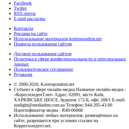
Facebook
Twitter
RSS-ленты
E-mail рассылка
Контакты
Реклама на сайте
Использование материалов korrespondent.net
Правила пользования сайтом
Договор пользования сайтом
Политика в сфере конфиденциальности и персональных
данных
Пользовательское соглашение
Редакция
© 2000-2026, Korrespondent.net
Субъект в сфере онлайн-медиа Название онлайн-медиа -
«КореспонденТ.net» Адрес: 02091, місто Київ,
ХАРКІВСЬКЕ ШОСЕ, будинок 172-Б, офіс 208/1 E-mail:
sunlight@mediadim.com.ua
Телефон: 044-205-43-00
Идентификатор медиа - R40-06068
Использование любых материалов, размещённых на
сайте, разрешается при условии ссылки на
Корреспондент.net.