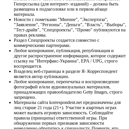
Гиперссылка (для интернет- изданий) – должна быть
размещена в подзаголовке или в первом абзаце
материала.
Новости с пометками "Мнение", "Экспертиза",
"Заявление", "Регионы", "Деньги", "Власть", "Выборы",
"Тест-драйв", "Спецпроекты", "Промо" публикуются на
правах рекламы.
Раздел Спецпроекты создается совместно с
коммерческими партнерами.
Любое копирование, публикация, републикация и
другое распространение информации, которое содержит
ссылку на "Интерфакс-Украина", EPA / UPG, строго
воспрещается.
Владелец веб-страницы в разделе Я- Корреспондент
является автор публикации.
Любое копирование, перепечатка и воспроизведение
фотографий и/или аудиовизуальных материалов,
принадлежащих правообладателю Getty Images, строго
запрещено.
Материалы сайта korrespondent.net предназначены для
лиц старше 21 года (21+). Участие в азартных играх
может вызвать игровую зависимость. Соблюдайте
правила (принципы) ответственной игры. При
обнаружении первых признаков зависимости
немедленно обратитесь к специалисту. Помните, что