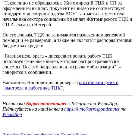
"Такое лицо не обращалось в Житомирский ТЦК и СП за
оформлением выплат. Документ на видео не соответствует
стандартам делопроизводства ВСУ", - отметил заместитель
начальника сектора социальных выплат Житомирского ТЦК и
СП Александр Негерей.
По его словам, ТЦК не занимаются назначением денежной
помощи и ее размерами, а также не являются распорядителями
бюджетных средств.
"Главная цель врага – дискредитировать работу ТЦК
используя фейковые видео, которые распространяются в
соцсетях. Все это направлено для срыва мобилизации", –
говорится в сообщении.
Напомним, Нацполиция опровергла
российский фейк о
"выстреле в работника ТЦК".
Новини від
Корреспондент.net
в Telegram та WhatsApp.
Підписуйтесь на наші канали
https://t.me/korrespondentnet
та
WhatsApp
Читайте Korrespondent.net в Google News