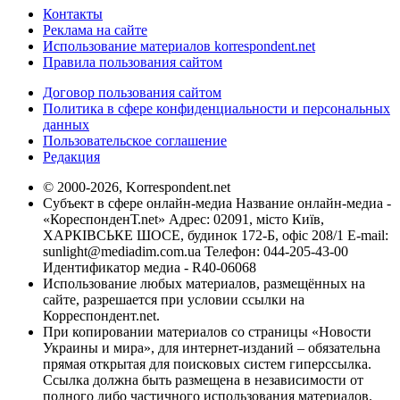
Контакты
Реклама на сайте
Использование материалов korrespondent.net
Правила пользования сайтом
Договор пользования сайтом
Политика в сфере конфиденциальности и персональных
данных
Пользовательское соглашение
Редакция
© 2000-2026, Korrespondent.net
Субъект в сфере онлайн-медиа Название онлайн-медиа -
«КореспонденТ.net» Адрес: 02091, місто Київ,
ХАРКІВСЬКЕ ШОСЕ, будинок 172-Б, офіс 208/1 E-mail:
sunlight@mediadim.com.ua
Телефон: 044-205-43-00
Идентификатор медиа - R40-06068
Использование любых материалов, размещённых на
сайте, разрешается при условии ссылки на
Корреспондент.net.
При копировании материалов со страницы «Новости
Украины и мира», для интернет-изданий – обязательна
прямая открытая для поисковых систем гиперссылка.
Ссылка должна быть размещена в независимости от
полного либо частичного использования материалов.