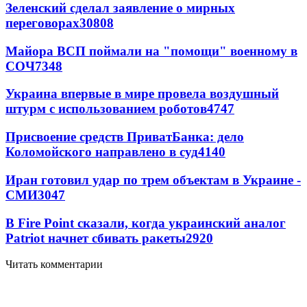
Зеленский сделал заявление о мирных
переговорах
30808
Майора ВСП поймали на "помощи" военному в
СОЧ
7348
Украина впервые в мире провела воздушный
штурм с использованием роботов
4747
Присвоение средств ПриватБанка: дело
Коломойского направлено в суд
4140
Иран готовил удар по трем объектам в Украине -
СМИ
3047
В Fire Point сказали, когда украинский аналог
Patriot начнет сбивать ракеты
2920
Читать комментарии