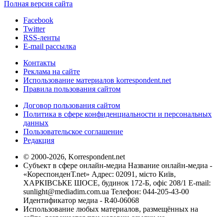
Полная версия сайта
Facebook
Twitter
RSS-ленты
E-mail рассылка
Контакты
Реклама на сайте
Использование материалов korrespondent.net
Правила пользования сайтом
Договор пользования сайтом
Политика в сфере конфиденциальности и персональных
данных
Пользовательское соглашение
Редакция
© 2000-2026, Korrespondent.net
Субъект в сфере онлайн-медиа Название онлайн-медиа -
«КореспонденТ.net» Адрес: 02091, місто Київ,
ХАРКІВСЬКЕ ШОСЕ, будинок 172-Б, офіс 208/1 E-mail:
sunlight@mediadim.com.ua
Телефон: 044-205-43-00
Идентификатор медиа - R40-06068
Использование любых материалов, размещённых на