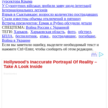
турсектора Крыма
У Сухопутних військах зробили заяву щодо інтеграції
Інтернаціональних легіонів
Взрыв в Сыктывкаре: возросло количество пострадавших
Стали известны объемы отключений в пятницу
Встреча президентов: Ермак и Рубио обсудили детали
СПЕЦТЕМА:
Война России с Украиной
ТЕГИ:
Харьков
,
Харьковская область
,
фото
,
обстрел
,
БПЛА
,
беспилотник
,
атака
,
пострадавшие
,
погибшие
,
Война в Украине
Если вы заметили ошибку, выделите необходимый текст и
нажмите Ctrl+Enter, чтобы сообщить об этом редакции.