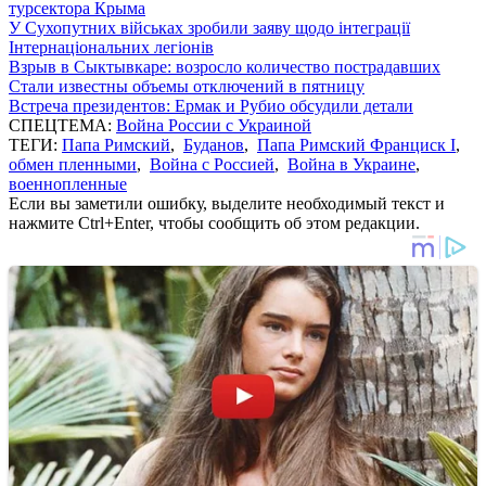
турсектора Крыма
У Сухопутних військах зробили заяву щодо інтеграції
Інтернаціональних легіонів
Взрыв в Сыктывкаре: возросло количество пострадавших
Стали известны объемы отключений в пятницу
Встреча президентов: Ермак и Рубио обсудили детали
СПЕЦТЕМА:
Война России с Украиной
ТЕГИ:
Папа Римский
,
Буданов
,
Папа Римский Франциск I
,
обмен пленными
,
Война с Россией
,
Война в Украине
,
военнопленные
Если вы заметили ошибку, выделите необходимый текст и
нажмите Ctrl+Enter, чтобы сообщить об этом редакции.