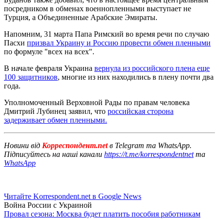
посредником в обменах военнопленными выступает не
Турция, а Объединенные Арабские Эмираты.
Напомним, 31 марта Папа Римский во время речи по случаю
Пасхи
призвал Украину и Россию провести обмен пленными
по формуле "всех на всех".
В начале февраля Украина
вернула из российского плена еще
100 защитников
, многие из них находились в плену почти два
года.
Уполномоченный Верховной Рады по правам человека
Дмитрий Лубинец заявил, что
российская сторона
задерживает обмен пленными.
Новини від
Корреспондент.net
в Telegram та WhatsApp.
Підписуйтесь на наші канали
https://t.me/korrespondentnet
та
WhatsApp
Читайте Korrespondent.net в Google News
Война России с Украиной
Провал сезона: Москва будет платить пособия работникам