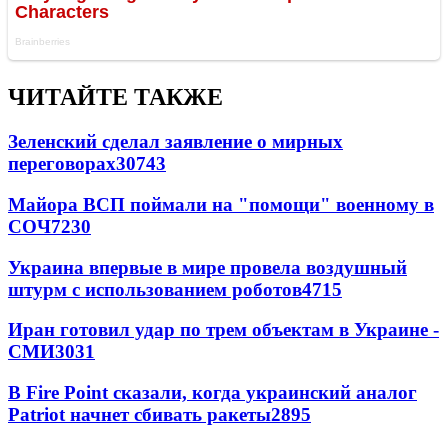
ЧИТАЙТЕ ТАКЖЕ
Зеленский сделал заявление о мирных
переговорах
30743
Майора ВСП поймали на "помощи" военному в
СОЧ
7230
Украина впервые в мире провела воздушный
штурм с использованием роботов
4715
Иран готовил удар по трем объектам в Украине -
СМИ
3031
В Fire Point сказали, когда украинский аналог
Patriot начнет сбивать ракеты
2895