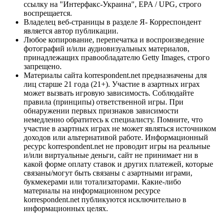
ссылку на "Интерфакс-Украина", EPA / UPG, строго
воспрещается.
Владелец веб-страницы в разделе Я- Корреспондент
является автор публикации.
Любое копирование, перепечатка и воспроизведение
фотографий и/или аудиовизуальных материалов,
принадлежащих правообладателю Getty Images, строго
запрещено.
Материалы сайта korrespondent.net предназначены для
лиц старше 21 года (21+). Участие в азартных играх
может вызвать игровую зависимость. Соблюдайте
правила (принципы) ответственной игры. При
обнаружении первых признаков зависимости
немедленно обратитесь к специалисту. Помните, что
участие в азартных играх не может являться источником
доходов или альтернативой работе. Информационный
ресурс korrespondent.net не проводит игры на реальные
и/или виртуальные деньги, сайт не принимает ни в
какой форме оплату ставок и других платежей, которые
связаны/могут быть связаны с азартными играми,
букмекерами или тотализаторами. Какие-либо
материалы на информационном ресурсе
korrespondent.net публикуются исключительно в
информационных целях.