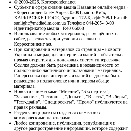
© 2000-2026, Korrespondent.net
Субъект в сфере онлайн-медиа Название онлайн-медиа -
«КореспонденТ.net» Адрес: 02091, місто Київ,
ХАРКІВСЬКЕ ШОСЕ, будинок 172-Б, офіс 208/1 E-mail:
sunlight@mediadim.com.ua
Телефон: 044-205-43-00
Идентификатор медиа - R40-06068
Использование любых материалов, размещённых на
сайте, разрешается при условии ссылки на
Корреспондент.net.
При копировании материалов со страницы «Новости
Украины и мира», для интернет-изданий – обязательна
прямая открытая для поисковых систем гиперссылка.
Ссылка должна быть размещена в независимости от
полного либо частичного использования материалов.
Гиперссылка (для интернет- изданий) – должна быть
размещена в подзаголовке или в первом абзаце
материала.
Новости с пометками "Мнение", "Экспертиза",
"Заявление", "Регионы", "Деньги", "Власть", "Выборы",
"Тест-драйв", "Спецпроекты", "Промо" публикуются на
правах рекламы.
Раздел Спецпроекты создается совместно с
коммерческими партнерами.
Любое копирование, публикация, републикация и
другое распространение информации, которое содержит