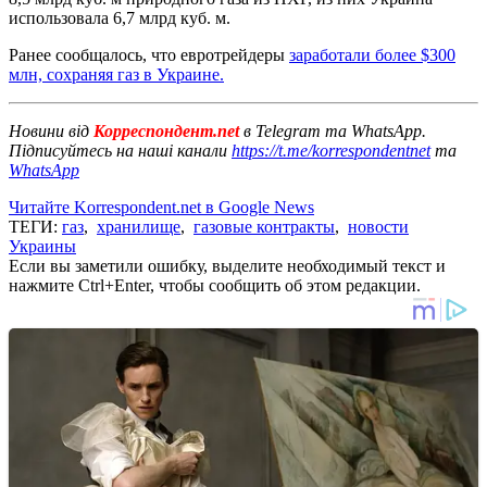
использовала 6,7 млрд куб. м.
Ранее сообщалось, что евротрейдеры
заработали более $300
млн, сохраняя газ в Украине.
Новини від
Корреспондент.net
в Telegram та WhatsApp.
Підписуйтесь на наші канали
https://t.me/korrespondentnet
та
WhatsApp
Читайте Korrespondent.net в Google News
ТЕГИ:
газ
,
хранилище
,
газовые контракты
,
новости
Украины
Если вы заметили ошибку, выделите необходимый текст и
нажмите Ctrl+Enter, чтобы сообщить об этом редакции.