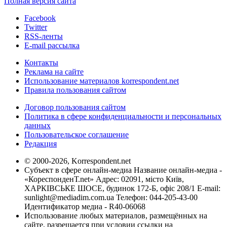
Полная версия сайта
Facebook
Twitter
RSS-ленты
E-mail рассылка
Контакты
Реклама на сайте
Использование материалов korrespondent.net
Правила пользования сайтом
Договор пользования сайтом
Политика в сфере конфиденциальности и персональных
данных
Пользовательское соглашение
Редакция
© 2000-2026, Korrespondent.net
Субъект в сфере онлайн-медиа Название онлайн-медиа -
«КореспонденТ.net» Адрес: 02091, місто Київ,
ХАРКІВСЬКЕ ШОСЕ, будинок 172-Б, офіс 208/1 E-mail:
sunlight@mediadim.com.ua
Телефон: 044-205-43-00
Идентификатор медиа - R40-06068
Использование любых материалов, размещённых на
сайте, разрешается при условии ссылки на