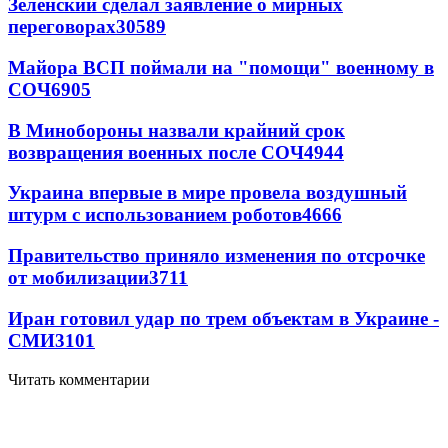
Зеленский сделал заявление о мирных
переговорах
30589
Майора ВСП поймали на "помощи" военному в
СОЧ
6905
В Минобороны назвали крайний срок
возвращения военных после СОЧ
4944
Украина впервые в мире провела воздушный
штурм с использованием роботов
4666
Правительство приняло изменения по отсрочке
от мобилизации
3711
Иран готовил удар по трем объектам в Украине -
СМИ
3101
Читать комментарии