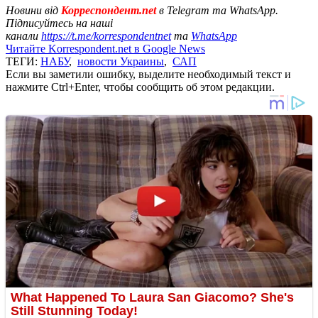
Новини від
Корреспондент.net
в Telegram та WhatsApp.
Підписуйтесь на наші
канали
https://t.me/korrespondentnet
та
WhatsApp
Читайте Korrespondent.net в Google News
ТЕГИ:
НАБУ
,
новости Украины
,
САП
Если вы заметили ошибку, выделите необходимый текст и
нажмите Ctrl+Enter, чтобы сообщить об этом редакции.