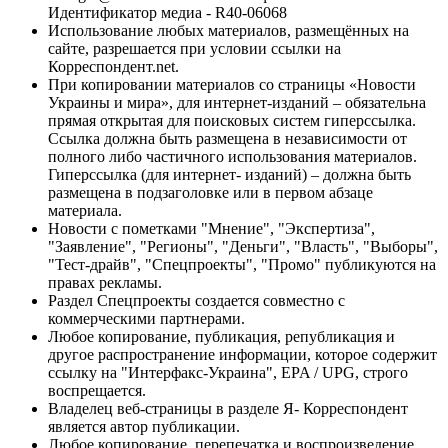
Идентификатор медиа - R40-06068
Использование любых материалов, размещённых на
сайте, разрешается при условии ссылки на
Корреспондент.net.
При копировании материалов со страницы «Новости
Украины и мира», для интернет-изданий – обязательна
прямая открытая для поисковых систем гиперссылка.
Ссылка должна быть размещена в независимости от
полного либо частичного использования материалов.
Гиперссылка (для интернет- изданий) – должна быть
размещена в подзаголовке или в первом абзаце
материала.
Новости с пометками "Мнение", "Экспертиза",
"Заявление", "Регионы", "Деньги", "Власть", "Выборы",
"Тест-драйв", "Спецпроекты", "Промо" публикуются на
правах рекламы.
Раздел Спецпроекты создается совместно с
коммерческими партнерами.
Любое копирование, публикация, републикация и
другое распространение информации, которое содержит
ссылку на "Интерфакс-Украина", EPA / UPG, строго
воспрещается.
Владелец веб-страницы в разделе Я- Корреспондент
является автор публикации.
Любое копирование, перепечатка и воспроизведение