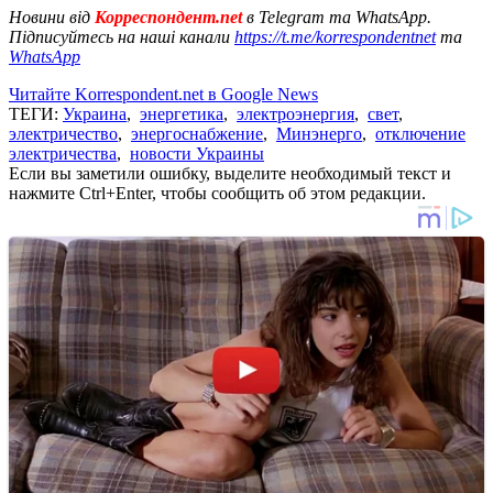
Новини від
Корреспондент.net
в Telegram та WhatsApp.
Підписуйтесь на наші канали
https://t.me/korrespondentnet
та
WhatsApp
Читайте Korrespondent.net в Google News
ТЕГИ:
Украина
,
энергетика
,
электроэнергия
,
свет
,
электричество
,
энергоснабжение
,
Минэнерго
,
отключение
электричества
,
новости Украины
Если вы заметили ошибку, выделите необходимый текст и
нажмите Ctrl+Enter, чтобы сообщить об этом редакции.