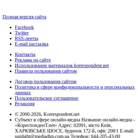
Полная версия сайта
Facebook
Twitter
RSS-ленты
E-mail рассылка
Контакты
Реклама на сайте
Использование материалов korrespondent.net
Правила пользования сайтом
Договор пользования сайтом
Политика в сфере конфиденциальности и персональных
данных
Пользовательское соглашение
Редакция
© 2000-2026, Korrespondent.net
Субъект в сфере онлайн-медиа Название онлайн-медиа -
«КореспонденТ.net» Адрес: 02091, місто Київ,
ХАРКІВСЬКЕ ШОСЕ, будинок 172-Б, офіс 208/1 E-mail:
sunlight@mediadim.com.ua
Телефон: 044-205-43-00