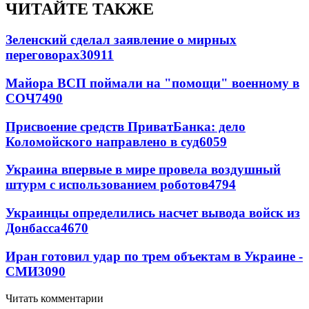
ЧИТАЙТЕ ТАКЖЕ
Зеленский сделал заявление о мирных
переговорах
30911
Майора ВСП поймали на "помощи" военному в
СОЧ
7490
Присвоение средств ПриватБанка: дело
Коломойского направлено в суд
6059
Украина впервые в мире провела воздушный
штурм с использованием роботов
4794
Украинцы определились насчет вывода войск из
Донбасса
4670
Иран готовил удар по трем объектам в Украине -
СМИ
3090
Читать комментарии