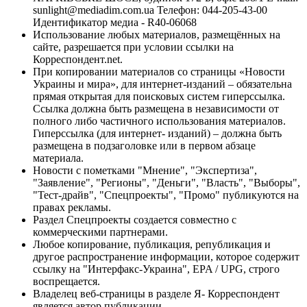
sunlight@mediadim.com.ua
Телефон: 044-205-43-00
Идентификатор медиа - R40-06068
Использование любых материалов, размещённых на
сайте, разрешается при условии ссылки на
Корреспондент.net.
При копировании материалов со страницы «Новости
Украины и мира», для интернет-изданий – обязательна
прямая открытая для поисковых систем гиперссылка.
Ссылка должна быть размещена в независимости от
полного либо частичного использования материалов.
Гиперссылка (для интернет- изданий) – должна быть
размещена в подзаголовке или в первом абзаце
материала.
Новости с пометками "Мнение", "Экспертиза",
"Заявление", "Регионы", "Деньги", "Власть", "Выборы",
"Тест-драйв", "Спецпроекты", "Промо" публикуются на
правах рекламы.
Раздел Спецпроекты создается совместно с
коммерческими партнерами.
Любое копирование, публикация, републикация и
другое распространение информации, которое содержит
ссылку на "Интерфакс-Украина", EPA / UPG, строго
воспрещается.
Владелец веб-страницы в разделе Я- Корреспондент
является автор публикации.