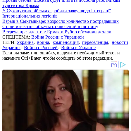
Провал сезона: Москва будет платить пособия работникам
турсектора Крыма
У Сухопутних військах зробили заяву щодо інтеграції
Інтернаціональних легіонів
Взрыв в Сыктывкаре: возросло количество пострадавших
Стали известны объемы отключений в пятницу
Встреча президентов: Ермак и Рубио обсудили детали
СПЕЦТЕМА:
Война России с Украиной
ТЕГИ:
Украина
,
война
,
компенсация
,
переселенцы
,
новости
Украины
,
Война с Россией
,
Война в Украине
Если вы заметили ошибку, выделите необходимый текст и
нажмите Ctrl+Enter, чтобы сообщить об этом редакции.