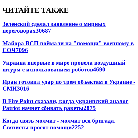
ЧИТАЙТЕ ТАКЖЕ
Зеленский сделал заявление о мирных
переговорах
30687
Майора ВСП поймали на "помощи" военному в
СОЧ
7096
Украина впервые в мире провела воздушный
штурм с использованием роботов
4690
Иран готовил удар по трем объектам в Украине -
СМИ
3016
В Fire Point сказали, когда украинский аналог
Patriot начнет сбивать ракеты
2875
Когда связь молчит - молчит вся бригада.
Связисты просят помощи
2252