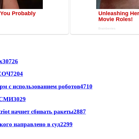
х
30726
 СОЧ
7204
рм с использованием роботов
4710
- СМИ
3029
triot начнет сбивать ракеты
2887
кого направлено в суд
2299