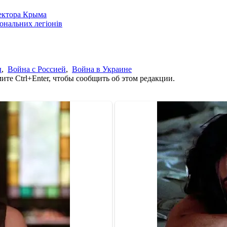
сектора Крыма
іональних легіонів
ы
,
Война с Россией
,
Война в Украине
те Ctrl+Enter, чтобы сообщить об этом редакции.