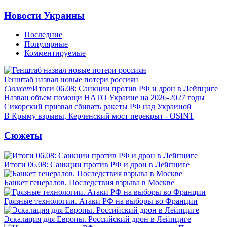
Новости Украины
Последние
Популярные
Комментируемые
Генштаб назвал новые потери россиян
Сюжет
Итоги 06.08: Санкции против РФ и дрон в Лейпциге
Назван объем помощи НАТО Украине на 2026-2027 годы
Сикорский призвал сбивать ракеты РФ над Украиной
В Крыму взрывы, Керченский мост перекрыт - OSINT
Сюжеты
Итоги 06.08: Санкции против РФ и дрон в Лейпциге
Банкет генералов. Последствия взрыва в Москве
Грязные технологии. Атаки РФ на выборы во Франции
Эскалация для Европы. Российский дрон в Лейпциге