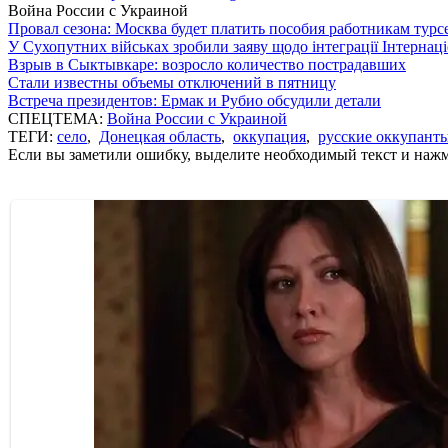
Война России с Украиной
Провал сезона: Москва будет платить пособия работникам тур
У Сухопутних військах зробили заяву щодо інтеграції Інтернац
Взрыв в Сыктывкаре: возросло количество пострадавших
Стали известны объемы отключений в пятницу
Встреча президентов: Ермак и Рубио обсудили детали
СПЕЦТЕМА:
Война России с Украиной
ТЕГИ:
село
,
Донецкая область
,
оккупация
,
русские оккупант
Если вы заметили ошибку, выделите необходимый текст и нажми