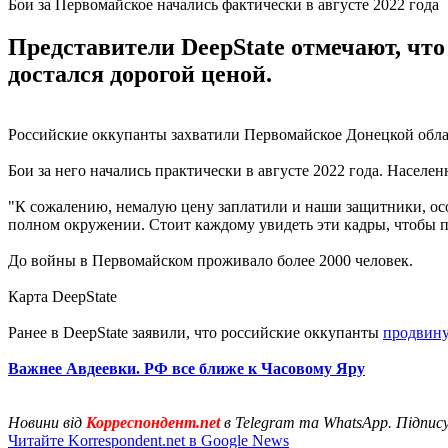
Бои за Первомайское начались фактически в августе 2022 года
Представители DeepState отмечают, что
достался дорогой ценой.
Российские оккупанты захватили Первомайское Донецкой обла
Бои за него начались практически в августе 2022 года. Населе
"К сожалению, немалую цену заплатили и наши защитники, осо
полном окружении. Стоит каждому увидеть эти кадры, чтобы п
До войны в Первомайском проживало более 2000 человек.
Карта DeepState
Ранее в DeepState заявили, что российские оккупанты
продвину
Важнее Авдеевки. РФ все ближе к Часовому Яру
Новини від
Корреспондент.net
в Telegram та WhatsApp. Підпис
Читайте Korrespondent.net в Google News