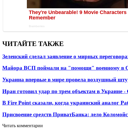
ЧИТАЙТЕ ТАКЖЕ
Зеленский сделал заявление о мирных переговора
Майора ВСП поймали на "помощи" военному в
Украина впервые в мире провела воздушный шту
Иран готовил удар по трем объектам в Украине 
В Fire Point сказали, когда украинский аналог Pa
Присвоение средств ПриватБанка: дело Коломойс
Читать комментарии