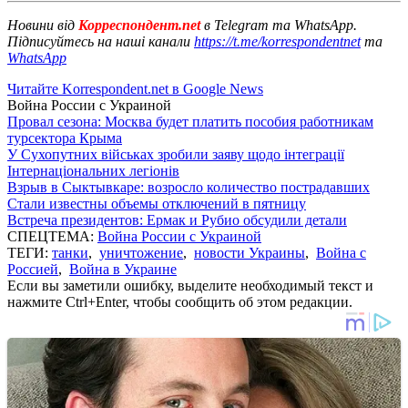
Новини від
Корреспондент.net
в Telegram та WhatsApp.
Підписуйтесь на наші канали
https://t.me/korrespondentnet
та
WhatsApp
Читайте Korrespondent.net в Google News
Война России с Украиной
Провал сезона: Москва будет платить пособия работникам
турсектора Крыма
У Сухопутних військах зробили заяву щодо інтеграції
Інтернаціональних легіонів
Взрыв в Сыктывкаре: возросло количество пострадавших
Стали известны объемы отключений в пятницу
Встреча президентов: Ермак и Рубио обсудили детали
СПЕЦТЕМА:
Война России с Украиной
ТЕГИ:
танки
,
уничтожение
,
новости Украины
,
Война с
Россией
,
Война в Украине
Если вы заметили ошибку, выделите необходимый текст и
нажмите Ctrl+Enter, чтобы сообщить об этом редакции.