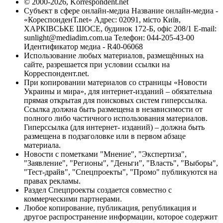
© 2000-2026, Korrespondent.net
Субъект в сфере онлайн-медиа Название онлайн-медиа -
«КореспонденТ.net» Адрес: 02091, місто Київ,
ХАРКІВСЬКЕ ШОСЕ, будинок 172-Б, офіс 208/1 E-mail:
sunlight@mediadim.com.ua
Телефон: 044-205-43-00
Идентификатор медиа - R40-06068
Использование любых материалов, размещённых на
сайте, разрешается при условии ссылки на
Корреспондент.net.
При копировании материалов со страницы «Новости
Украины и мира», для интернет-изданий – обязательна
прямая открытая для поисковых систем гиперссылка.
Ссылка должна быть размещена в независимости от
полного либо частичного использования материалов.
Гиперссылка (для интернет- изданий) – должна быть
размещена в подзаголовке или в первом абзаце
материала.
Новости с пометками "Мнение", "Экспертиза",
"Заявление", "Регионы", "Деньги", "Власть", "Выборы",
"Тест-драйв", "Спецпроекты", "Промо" публикуются на
правах рекламы.
Раздел Спецпроекты создается совместно с
коммерческими партнерами.
Любое копирование, публикация, републикация и
другое распространение информации, которое содержит