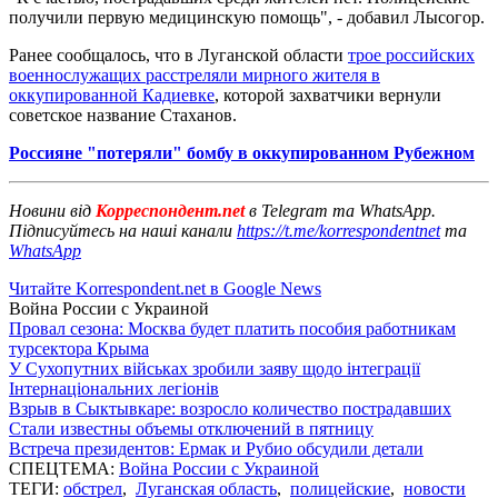
получили первую медицинскую помощь", - добавил Лысогор.
Ранее сообщалось, что в Луганской области
трое российских
военнослужащих расстреляли мирного жителя в
оккупированной Кадиевке
, которой захватчики вернули
советское название Стаханов.
Россияне "потеряли" бомбу в оккупированном Рубежном
Новини від
Корреспондент.net
в Telegram та WhatsApp.
Підписуйтесь на наші канали
https://t.me/korrespondentnet
та
WhatsApp
Читайте Korrespondent.net в Google News
Война России с Украиной
Провал сезона: Москва будет платить пособия работникам
турсектора Крыма
У Сухопутних військах зробили заяву щодо інтеграції
Інтернаціональних легіонів
Взрыв в Сыктывкаре: возросло количество пострадавших
Стали известны объемы отключений в пятницу
Встреча президентов: Ермак и Рубио обсудили детали
СПЕЦТЕМА:
Война России с Украиной
ТЕГИ:
обстрел
,
Луганская область
,
полицейские
,
новости