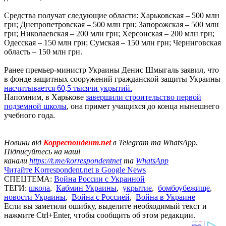
Средства получат следующие области: Харьковская – 500 млн
грн; Днепропетровская – 500 млн грн; Запорожская – 500 млн
грн; Николаевская – 200 млн грн; Херсонская – 200 млн грн;
Одесская – 150 млн грн; Сумская – 150 млн грн; Черниговская
область – 150 млн грн.
Ранее премьер-министр Украины Денис Шмыгаль заявил, что
в фонде защитных сооружений гражданской защиты Украины
насчитывается 60,5 тысячи укрытий.
Напомним, в Харькове
завершили строительство первой
подземной школы
, она примет учащихся до конца нынешнего
учебного года.
Новини від
Корреспондент.net
в Telegram та WhatsApp.
Підписуйтесь на наші
канали
https://t.me/korrespondentnet
та
WhatsApp
Читайте Korrespondent.net в Google News
СПЕЦТЕМА:
Война России с Украиной
ТЕГИ:
школа
,
Кабмин Украины
,
укрытие
,
бомбоубежище
,
новости Украины
,
Война с Россией
,
Война в Украине
Если вы заметили ошибку, выделите необходимый текст и
нажмите Ctrl+Enter, чтобы сообщить об этом редакции.