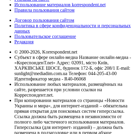
Использование материалов korrespondent.net
Правила пользования сайтом
Договор пользования сайтом
Политика в сфере конфиденциальности и персональных
данных
Пользовательское соглашение
Редакция
© 2000-2026, Korrespondent.net
Субъект в сфере онлайн-медиа Название онлайн-медиа -
«КореспонденТ.net» Адрес: 02091, місто Київ,
ХАРКІВСЬКЕ ШОСЕ, будинок 172-Б, офіс 208/1 E-mail:
sunlight@mediadim.com.ua
Телефон: 044-205-43-00
Идентификатор медиа - R40-06068
Использование любых материалов, размещённых на
сайте, разрешается при условии ссылки на
Корреспондент.net.
При копировании материалов со страницы «Новости
Украины и мира», для интернет-изданий – обязательна
прямая открытая для поисковых систем гиперссылка.
Ссылка должна быть размещена в независимости от
полного либо частичного использования материалов.
Гиперссылка (для интернет- изданий) – должна быть
размещена в подзаголовке или в первом абзаце