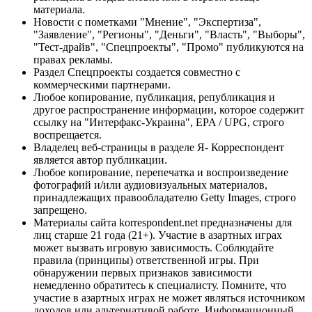
материала.
Новости с пометками "Мнение", "Экспертиза",
"Заявление", "Регионы", "Деньги", "Власть", "Выборы",
"Тест-драйв", "Спецпроекты", "Промо" публикуются на
правах рекламы.
Раздел Спецпроекты создается совместно с
коммерческими партнерами.
Любое копирование, публикация, републикация и
другое распространение информации, которое содержит
ссылку на "Интерфакс-Украина", EPA / UPG, строго
воспрещается.
Владелец веб-страницы в разделе Я- Корреспондент
является автор публикации.
Любое копирование, перепечатка и воспроизведение
фотографий и/или аудиовизуальных материалов,
принадлежащих правообладателю Getty Images, строго
запрещено.
Материалы сайта korrespondent.net предназначены для
лиц старше 21 года (21+). Участие в азартных играх
может вызвать игровую зависимость. Соблюдайте
правила (принципы) ответственной игры. При
обнаружении первых признаков зависимости
немедленно обратитесь к специалисту. Помните, что
участие в азартных играх не может являться источником
доходов или альтернативой работе. Информационный