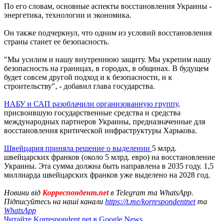
По его словам, основные аспекты восстановления Украины -
энергетика, технологии и экономика.
Он также подчеркнул, что одним из условий восстановления
страны станет ее безопасность.
"Мы усилим и нашу внутреннюю защиту. Мы укрепим нашу
безопасность на границах, в городах, в общинах. В будущем
будет совсем другой подход и к безопасности, и к
строительству", - добавил глава государства.
НАБУ и САП разоблачили организованную группу,
присвоившую государственные средства и средства
международных партнеров Украины, предназначенные для
восстановления критической инфраструктуры Харькова.
Швейцария приняла решение о выделении
5 млрд.
швейцарских франков (около 5 млрд. евро) на восстановление
Украины. Эта сумма должна быть направлена в 2035 году. 1,5
миллиарда швейцарских франков уже выделено на 2028 год.
Новини від
Корреспондент.net
в Telegram та WhatsApp.
Підписуйтесь на наші канали
https://t.me/korrespondentnet
та
WhatsApp
Читайте Korrespondent.net в Google News