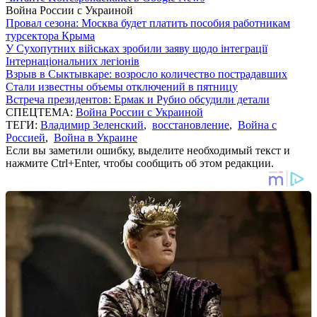
Война России с Украиной
Провал сезона: Москва будет платить пособия работникам
турсектора Крыма
У Сухопутних військах зробили заяву щодо інтеграції
Інтернаціональних легіонів
Взрыв в Сыктывкаре: возросло количество пострадавших
Стали известны объемы отключений в пятницу
Встреча президентов: Ермак и Рубио обсудили детали
СПЕЦТЕМА:
Война России с Украиной
ТЕГИ:
Владимир Зеленский
,
восстановление
,
Война с
Россией
,
Война в Украине
Если вы заметили ошибку, выделите необходимый текст и
нажмите Ctrl+Enter, чтобы сообщить об этом редакции.