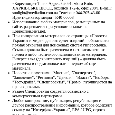
«КореспонденТ.net» Адрес: 02091, місто Київ,
ХАРКІВСЬКЕ ШОСЕ, будинок 172-Б, офіс 208/1 E-mail:
sunlight@mediadim.com.ua
Телефон: 044-205-43-00
Идентификатор медиа - R40-06068
Использование любых материалов, размещённых на
сайте, разрешается при условии ссылки на
Корреспондент.net.
При копировании материалов со страницы «Новости
Украины и мира», для интернет-изданий – обязательна
прямая открытая для поисковых систем гиперссылка.
Ссылка должна быть размещена в независимости от
полного либо частичного использования материалов.
Гиперссылка (для интернет- изданий) – должна быть
размещена в подзаголовке или в первом абзаце
материала.
Новости с пометками "Мнение", "Экспертиза",
"Заявление", "Регионы", "Деньги", "Власть", "Выборы",
"Тест-драйв", "Спецпроекты", "Промо" публикуются на
правах рекламы.
Раздел Спецпроекты создается совместно с
коммерческими партнерами.
Любое копирование, публикация, републикация и
другое распространение информации, которое содержит
ссылку на "Интерфакс-Украина", EPA / UPG, строго
воспрещается.