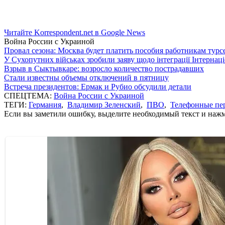
Читайте Korrespondent.net в Google News
Война России с Украиной
Провал сезона: Москва будет платить пособия работникам тур
У Сухопутних військах зробили заяву щодо інтеграції Інтернац
Взрыв в Сыктывкаре: возросло количество пострадавших
Стали известны объемы отключений в пятницу
Встреча президентов: Ермак и Рубио обсудили детали
СПЕЦТЕМА:
Война России с Украиной
ТЕГИ:
Германия
,
Владимир Зеленский
,
ПВО
,
Телефонные пе
Если вы заметили ошибку, выделите необходимый текст и нажми