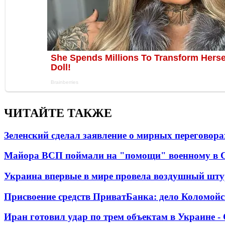
ЧИТАЙТЕ ТАКЖЕ
Зеленский сделал заявление о мирных переговора
Майора ВСП поймали на "помощи" военному в
Украина впервые в мире провела воздушный шту
Присвоение средств ПриватБанка: дело Коломойс
Иран готовил удар по трем объектам в Украине 