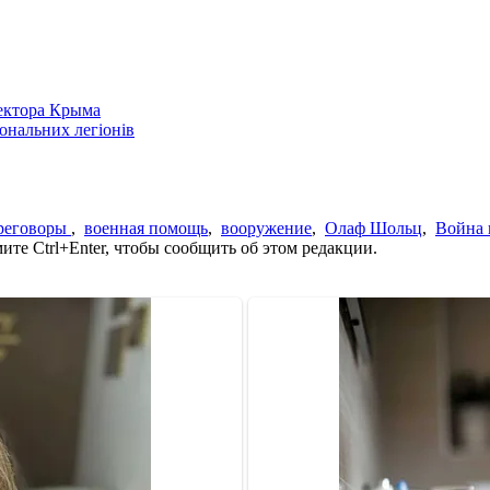
сектора Крыма
іональних легіонів
реговоры
,
военная помощь
,
вооружение
,
Олаф Шольц
,
Война 
те Ctrl+Enter, чтобы сообщить об этом редакции.