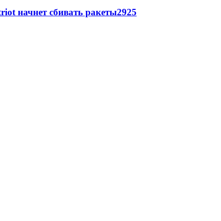
triot начнет сбивать ракеты
2925