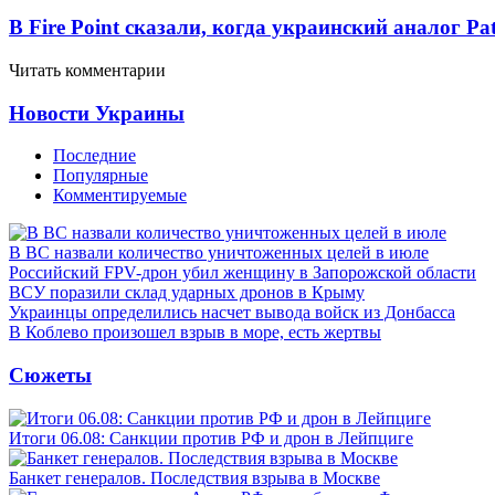
В Fire Point сказали, когда украинский аналог Pa
Читать комментарии
Новости Украины
Последние
Популярные
Комментируемые
В ВС назвали количество уничтоженных целей в июле
Российский FPV-дрон убил женщину в Запорожской области
ВСУ поразили склад ударных дронов в Крыму
Украинцы определились насчет вывода войск из Донбасса
В Коблево произошел взрыв в море, есть жертвы
Сюжеты
Итоги 06.08: Санкции против РФ и дрон в Лейпциге
Банкет генералов. Последствия взрыва в Москве