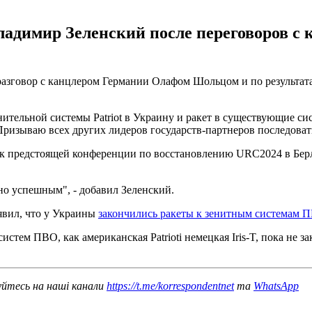
ладимир Зеленский после переговоров 
азговор с канцлером Германии Олафом Шольцом и по результат
ительной системы Patriot в Украину и ракет в существующие си
Призываю всех других лидеров государств-партнеров последовать
 к предстоящей конференции по восстановлению URC2024 в Берл
но успешным", - добавил Зеленский.
явил, что у Украины
закончились ракеты к зенитным системам ПВО 
стем ПВО, как американская Patrioti немецкая Iris-T, пока не з
уйтесь на наші канали
https://t.me/korrespondentnet
та
WhatsApp