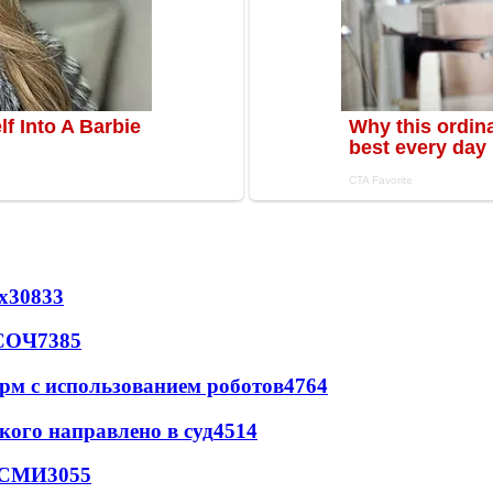
х
30833
 СОЧ
7385
рм с использованием роботов
4764
кого направлено в суд
4514
- СМИ
3055