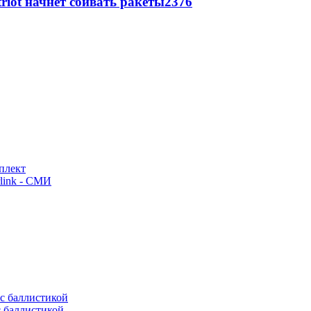
triot начнет сбивать ракеты
2376
плект
link - СМИ
с баллистикой