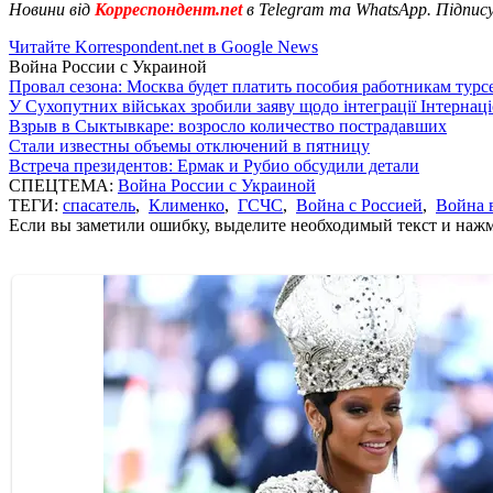
Новини від
Корреспондент.net
в Telegram та WhatsApp. Підпис
Читайте Korrespondent.net в Google News
Война России с Украиной
Провал сезона: Москва будет платить пособия работникам тур
У Сухопутних військах зробили заяву щодо інтеграції Інтернац
Взрыв в Сыктывкаре: возросло количество пострадавших
Стали известны объемы отключений в пятницу
Встреча президентов: Ермак и Рубио обсудили детали
СПЕЦТЕМА:
Война России с Украиной
ТЕГИ:
спасатель
,
Клименко
,
ГСЧС
,
Война с Россией
,
Война 
Если вы заметили ошибку, выделите необходимый текст и нажми