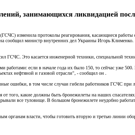
лений, занимающихся ликвидацией после
(ГСЧС) изменила протоколы реагирования, касающиеся работы с
афона сообщил министр внутренних дел Украины Игорь Клименко.
л ГСЧС. Это касается инженерной техники, специальной техни
 работами: если в начале года их было 150, то сейчас уже 500
ктах нефтяной и газовой отрасли", - сообщил он .
нные ошибки, в том числе случаи гибели работников ГСЧС при 
 от того, какие должны быть бронежилеты на наших спасателях.
крывали все туловище. В большом бронежилете неудобно работать
ым органам власти, чтобы готовить вторую и третью линии обо