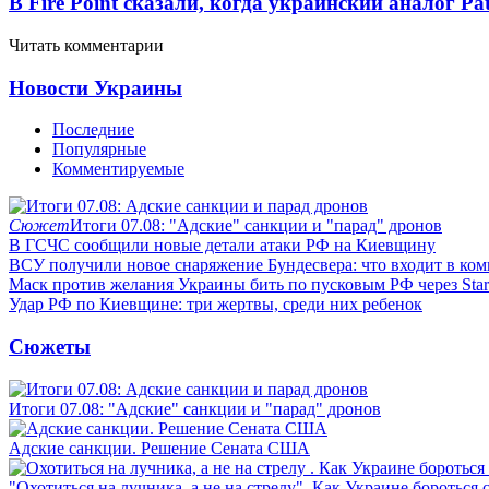
В Fire Point сказали, когда украинский аналог Pa
Читать комментарии
Новости Украины
Последние
Популярные
Комментируемые
Сюжет
Итоги 07.08: "Адские" санкции и "парад" дронов
В ГСЧС сообщили новые детали атаки РФ на Киевщину
ВСУ получили новое снаряжение Бундесвера: что входит в ком
Маск против желания Украины бить по пусковым РФ через Star
Удар РФ по Киевщине: три жертвы, среди них ребенок
Сюжеты
Итоги 07.08: "Адские" санкции и "парад" дронов
Адские санкции. Решение Сената США
"Охотиться на лучника, а не на стрелу". Как Украине бороться 