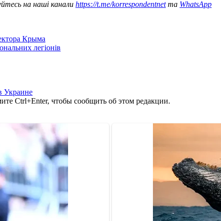
уйтесь на наші канали
https://t.me/korrespondentnet
та
WhatsApp
сектора Крыма
іональних легіонів
в Украине
те Ctrl+Enter, чтобы сообщить об этом редакции.