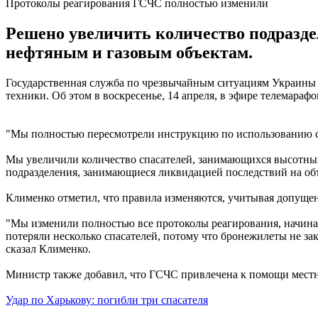
Протоколы реагирования ГСЧС полностью изменили
Решено увеличить количество подразде
нефтяным и газовым объектам.
Государственная служба по чрезвычайным ситуациям Украины 
техники. Об этом в воскресенье, 14 апреля, в эфире телемар
"Мы полностью пересмотрели инструкцию по использованию си
Мы увеличили количество спасателей, занимающихся высотными
подразделения, занимающиеся ликвидацией последствий на объе
Клименко отметил, что правила изменяются, учитывая допуще
"Мы изменили полностью все протоколы реагирования, начиная
потеряли несколько спасателей, потому что бронежилеты не за
сказал Клименко.
Министр также добавил, что ГСЧС привлечена к помощи местн
Удар по Харькову: погибли три спасателя