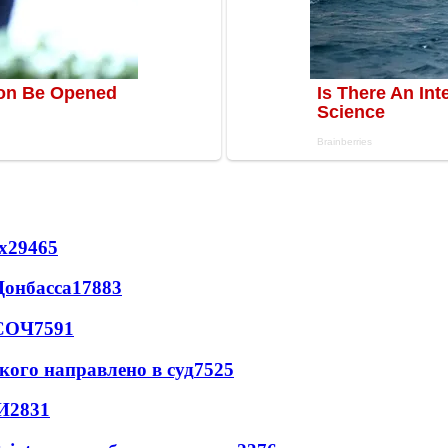
х
29465
Донбасса
17883
 СОЧ
7591
кого направлено в суд
7525
И
2831