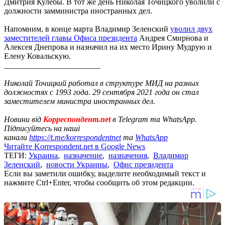
Дмитрия Кулебы. В тот же день Николая Точицкого уволили с
должности замминистра иностранных дел.
Напомним, в конце марта Владимир Зеленский
уволил двух
заместителей главы Офиса президента
Андрея Смирнова и
Алексея Днепрова и назначил на их место Ирину Мудрую и
Елену Ковальскую.
________________________
Николай Точицкий работал в структуре МИД на разных
должностях с 1993 года. 29 сентября 2021 года он стал
заместителем министра иностранных дел.
Новини від
Корреспондент.net
в Telegram та WhatsApp.
Підписуйтесь на наші
канали
https://t.me/korrespondentnet
та
WhatsApp
Читайте Korrespondent.net в Google News
ТЕГИ:
Украина
,
назначение
,
назначения
,
Владимир
Зеленский
,
новости Украины
,
Офис президента
Если вы заметили ошибку, выделите необходимый текст и
нажмите Ctrl+Enter, чтобы сообщить об этом редакции.