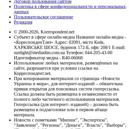
Договор пользования сайтом
Политика в сфере конфиденциальности и персональных
данных
Пользовательское соглашение
Редакция
© 2000-2026, Korrespondent.net
Субъект в сфере онлайн-медиа Название онлайн-медиа -
«КореспонденТ.net» Адрес: 02091, місто Київ,
ХАРКІВСЬКЕ ШОСЕ, будинок 172-Б, офіс 208/1 E-mail:
sunlight@mediadim.com.ua
Телефон: 044-205-43-00
Идентификатор медиа - R40-06068
Использование любых материалов, размещённых на
сайте, разрешается при условии ссылки на
Корреспондент.net.
При копировании материалов со страницы «Новости
Украины и мира», для интернет-изданий – обязательна
прямая открытая для поисковых систем гиперссылка.
Ссылка должна быть размещена в независимости от
полного либо частичного использования материалов.
Гиперссылка (для интернет- изданий) – должна быть
размещена в подзаголовке или в первом абзаце
материала.
Новости с пометками "Мнение", "Экспертиза",
"Заявление", "Регионы", "Деньги", "Власть", "Выборы",