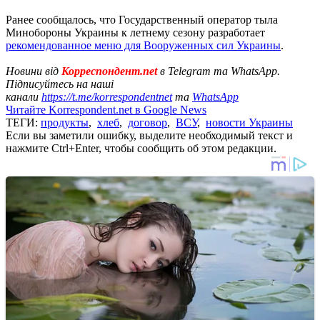
Ранее сообщалось, что Государственный оператор тыла
Минобороны Украины к летнему сезону разработает
рекомендованное меню для Вооруженных сил Украины
.
Новини від
Корреспондент.net
в Telegram та WhatsApp.
Підписуйтесь на наші
канали
https://t.me/korrespondentnet
та
WhatsApp
Читайте Korrespondent.net в Google News
ТЕГИ:
продукты
,
хлеб
,
договор
,
ВСУ
,
новости Украины
Если вы заметили ошибку, выделите необходимый текст и
нажмите Ctrl+Enter, чтобы сообщить об этом редакции.