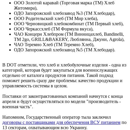
ООО Золотой каравай (Торговая марка (ТМ) Хлеб
Житомира),
ОДО Запорожский хлебозавод №3 (ТМ Хлебодар),
ООО Родительский хлеб (ТМ Мир хлеба),
ООО Черновицкий хлебокомбинат (ТМ Первый хлеб),
ООО Черкассхлеб (ТМ Формула вкуса),
ЧАО Концерн Хлебпром (ТМ Винницахлеб, Bandinelli,
TM 2go, GRILL&BAKERY, Люблянна, Джуни, Agrola),
ЧАО Теремно Хлеб (ТМ Теремно Хлеб),
ОДО Запорожский хлебозавод №5 (ТМ Хлебодар).
В DOT отметили, что хлеб и хлебобулочные изделия - одна из
категорий, которая будет закупаться для военнослужащих
отдельно от каталога продуктов питания. Такой подход
поможет решить сразу две проблемы: качество продукции и
управляемость системы в целом.
Поставки от законтрактованных компаний начнутся с конца
апреля и будут осуществляться по модели "производитель -
военная часть".
Напомним, Государственный оператор тыла заключил
договоры с поставщиками для обеспечения ВСУ питанием
по
13 секторам, охватывающим всю Украину.