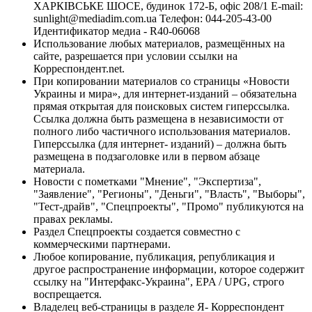
ХАРКІВСЬКЕ ШОСЕ, будинок 172-Б, офіс 208/1 E-mail:
sunlight@mediadim.com.ua
Телефон: 044-205-43-00
Идентификатор медиа - R40-06068
Использование любых материалов, размещённых на
сайте, разрешается при условии ссылки на
Корреспондент.net.
При копировании материалов со страницы «Новости
Украины и мира», для интернет-изданий – обязательна
прямая открытая для поисковых систем гиперссылка.
Ссылка должна быть размещена в независимости от
полного либо частичного использования материалов.
Гиперссылка (для интернет- изданий) – должна быть
размещена в подзаголовке или в первом абзаце
материала.
Новости с пометками "Мнение", "Экспертиза",
"Заявление", "Регионы", "Деньги", "Власть", "Выборы",
"Тест-драйв", "Спецпроекты", "Промо" публикуются на
правах рекламы.
Раздел Спецпроекты создается совместно с
коммерческими партнерами.
Любое копирование, публикация, републикация и
другое распространение информации, которое содержит
ссылку на "Интерфакс-Украина", EPA / UPG, строго
воспрещается.
Владелец веб-страницы в разделе Я- Корреспондент