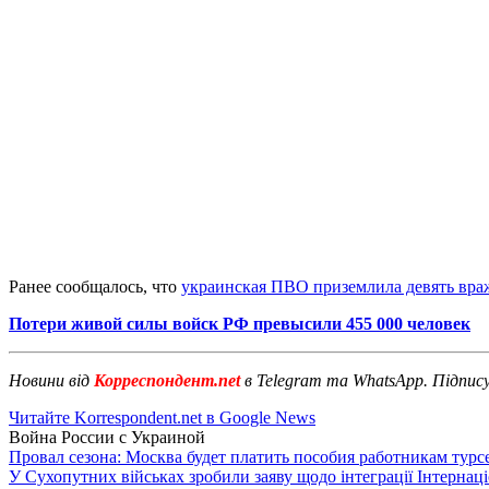
Ранее сообщалось, что
украинская ПВО приземлила девять вра
Потери живой силы войск РФ превысили 455 000 человек
Новини від
Корреспондент.net
в Telegram та WhatsApp. Підпис
Читайте Korrespondent.net в Google News
Война России с Украиной
Провал сезона: Москва будет платить пособия работникам тур
У Сухопутних військах зробили заяву щодо інтеграції Інтернац