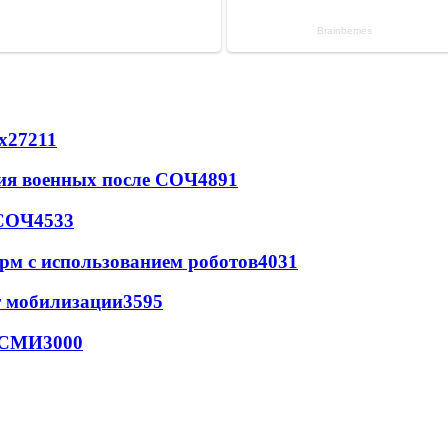
х
27211
ия военных после СОЧ
4891
 СОЧ
4533
рм с использованием роботов
4031
т мобилизации
3595
- СМИ
3000