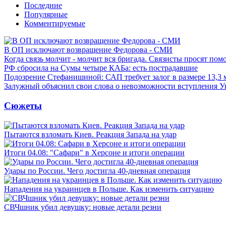
Последние
Популярные
Комментируемые
В ОП исключают возвращение Федорова - СМИ
Когда связь молчит - молчит вся бригада. Связисты просят по
РФ сбросила на Сумы четыре КАБа: есть пострадавшие
Подозрение Стефанишиной: САП требует залог в размере 13,3 
Залужный объяснил свои слова о невозможности вступления 
Сюжеты
Пытаются взломать Киев. Реакция Запада на удар
Итоги 04.08: "Сафари" в Херсоне и итоги операции
Удары по России. Чего достигла 40-дневная операция
Нападения на украинцев в Польше. Как изменить ситуацию
СВЧшник убил девушку: новые детали резни