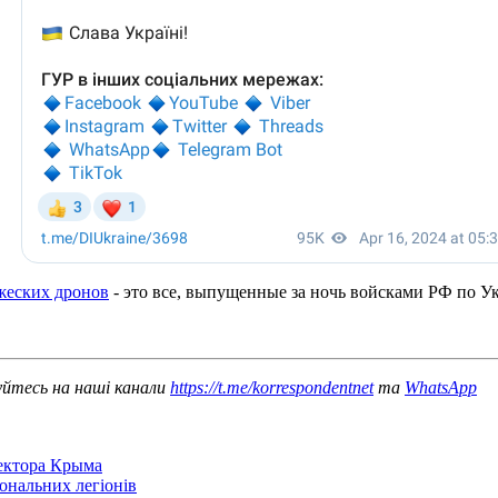
жеских дронов
- это все, выпущенные за ночь войсками РФ по У
уйтесь на наші канали
https://t.me/korrespondentnet
та
WhatsApp
сектора Крыма
іональних легіонів