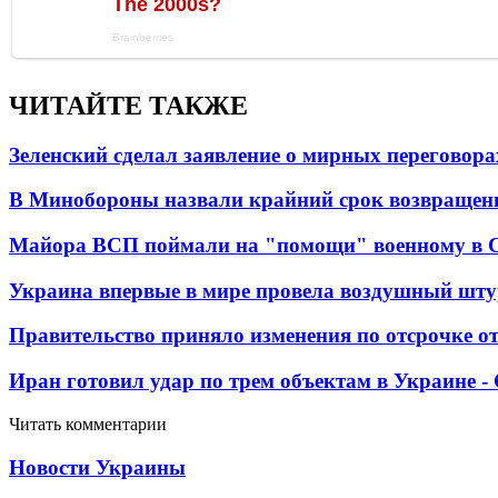
ЧИТАЙТЕ ТАКЖЕ
Зеленский сделал заявление о мирных переговора
В Минобороны назвали крайний срок возвращен
Майора ВСП поймали на "помощи" военному в
Украина впервые в мире провела воздушный шту
Правительство приняло изменения по отсрочке о
Иран готовил удар по трем объектам в Украине 
Читать комментарии
Новости Украины