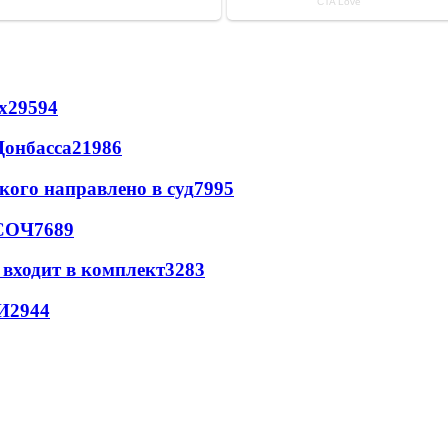
х
29594
Донбасса
21986
кого направлено в суд
7995
 СОЧ
7689
 входит в комплект
3283
И
2944