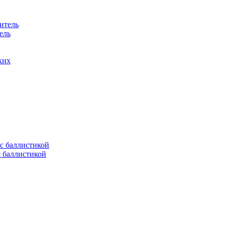
ель
ких
с баллистикой