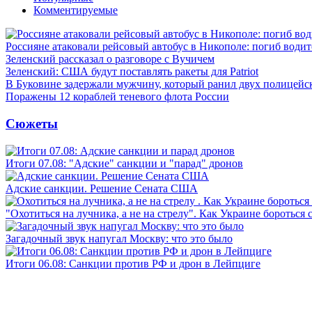
Комментируемые
Россияне атаковали рейсовый автобус в Никополе: погиб водит
Зеленский рассказал о разговоре с Вучичем
Зеленский: США будут поставлять ракеты для Patriot
В Буковине задержали мужчину, который ранил двух полицейс
Поражены 12 кораблей теневого флота России
Сюжеты
Итоги 07.08: "Адские" санкции и "парад" дронов
Адские санкции. Решение Сената США
"Охотиться на лучника, а не на стрелу". Как Украине бороться 
Загадочный звук напугал Москву: что это было
Итоги 06.08: Санкции против РФ и дрон в Лейпциге