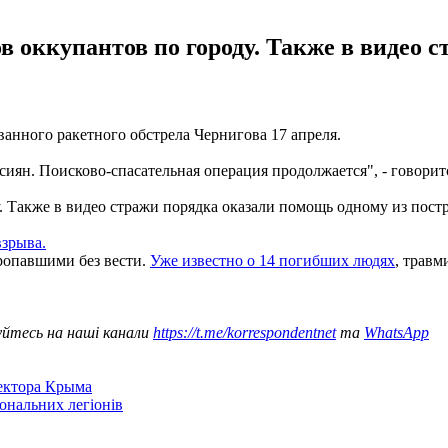
в оккупантов по городу. Также в видео 
анного ракетного обстрела Чернигова 17 апреля.
иян. Поисково-спасательная операция продолжается", - говорит
. Также в видео стражи порядка оказали помощь одному из пост
взрыва.
пропавшими без вести.
Уже известно о 14 погибших людях
, травм
уйтесь на наші канали
https://t.me/korrespondentnet
та
WhatsApp
сектора Крыма
іональних легіонів