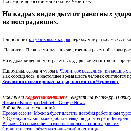
Последствия российской атаки на Чернигов
На кадрах виден дым от ракетных ударо
из пострадавших.
Нацполиция
опубликовала кадры
первых минут после массиров
"Чернигов. Первые минуты после утренней ракетной атаки росс
На кадрах виден дым от ракетных ударов оккупантов по городу
Напомним, сегодня утром
в Чернигове раздались три мощных 
Как сообщалось, в настоящее время шесть человек считаются 
Зеленский отреагировал на удар россиян по Чернигову
Новини від
Корреспондент.net
в Telegram та WhatsApp. Підпис
Читайте Korrespondent.net в Google News
Война России с Украиной
Провал сезона: Москва будет платить пособия работникам тур
У Сухопутних військах зробили заяву щодо інтеграції Інтернац
Взрыв в Сыктывкаре: возросло количество пострадавших
Стали известны объемы отключений в пятницу