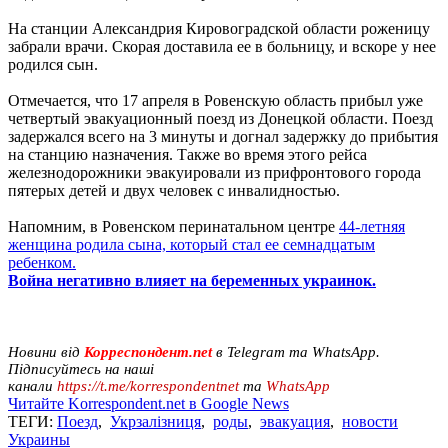
На станции Александрия Кировоградской области роженицу
забрали врачи. Скорая доставила ее в больницу, и вскоре у нее
родился сын.
Отмечается, что 17 апреля в Ровенскую область прибыл уже
четвертый эвакуационный поезд из Донецкой области. Поезд
задержался всего на 3 минуты и догнал задержку до прибытия
на станцию назначения. Также во время этого рейса
железнодорожники эвакуировали из прифронтового города
пятерых детей и двух человек с инвалидностью.
Напомним, в Ровенском перинатальном центре
44-летняя
женщина родила сына, который стал ее семнадцатым
ребенком.
Война негативно влияет на беременных украинок.
Новини від
Корреспондент.net
в Telegram та WhatsApp.
Підписуйтесь на наші
канали
https://t.me/korrespondentnet
та
WhatsApp
Читайте Korrespondent.net в Google News
ТЕГИ:
Поезд
,
Укрзалізниця
,
роды
,
эвакуация
,
новости
Украины