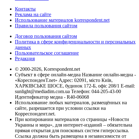
Контакты
Реклама на сайте
Использование материалов korrespondent.net
Правила пользования сайтом
Договор пользования сайтом
Политика в сфере конфиденциальности и персональных
данных
Пользовательское соглашение
Редакция
© 2000-2026, Korrespondent.net
Субъект в сфере онлайн-медиа Название онлайн-медиа -
«КореспонденТ.net» Адрес: 02091, місто Київ,
ХАРКІВСЬКЕ ШОСЕ, будинок 172-Б, офіс 208/1 E-mail:
sunlight@mediadim.com.ua
Телефон: 044-205-43-00
Идентификатор медиа - R40-06068
Использование любых материалов, размещённых на
сайте, разрешается при условии ссылки на
Корреспондент.net.
При копировании материалов со страницы «Новости
Украины и мира», для интернет-изданий – обязательна
прямая открытая для поисковых систем гиперссылка.
Ссылка должна быть размещена в независимости от