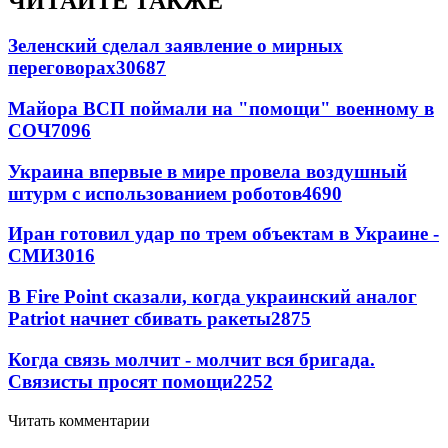
ЧИТАЙТЕ ТАКЖЕ
Зеленский сделал заявление о мирных
переговорах
30687
Майора ВСП поймали на "помощи" военному в
СОЧ
7096
Украина впервые в мире провела воздушный
штурм с использованием роботов
4690
Иран готовил удар по трем объектам в Украине -
СМИ
3016
В Fire Point сказали, когда украинский аналог
Patriot начнет сбивать ракеты
2875
Когда связь молчит - молчит вся бригада.
Связисты просят помощи
2252
Читать комментарии