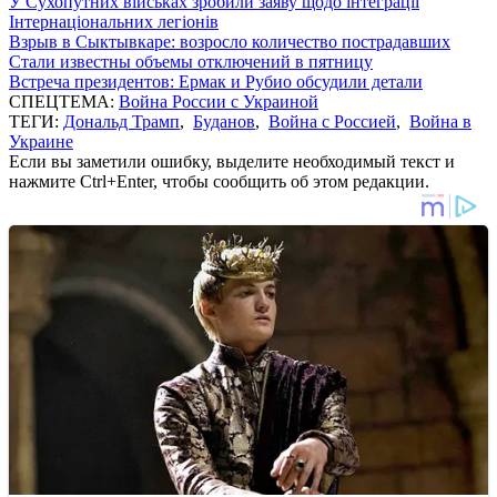
У Сухопутних військах зробили заяву щодо інтеграції
Інтернаціональних легіонів
Взрыв в Сыктывкаре: возросло количество пострадавших
Стали известны объемы отключений в пятницу
Встреча президентов: Ермак и Рубио обсудили детали
СПЕЦТЕМА:
Война России с Украиной
ТЕГИ:
Дональд Трамп
,
Буданов
,
Война с Россией
,
Война в
Украине
Если вы заметили ошибку, выделите необходимый текст и
нажмите Ctrl+Enter, чтобы сообщить об этом редакции.