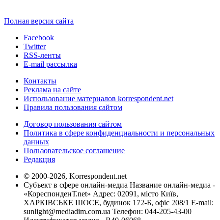
Полная версия сайта
Facebook
Twitter
RSS-ленты
E-mail рассылка
Контакты
Реклама на сайте
Использование материалов korrespondent.net
Правила пользования сайтом
Договор пользования сайтом
Политика в сфере конфиденциальности и персональных
данных
Пользовательское соглашение
Редакция
© 2000-2026, Korrespondent.net
Субъект в сфере онлайн-медиа Название онлайн-медиа -
«КореспонденТ.net» Адрес: 02091, місто Київ,
ХАРКІВСЬКЕ ШОСЕ, будинок 172-Б, офіс 208/1 E-mail:
sunlight@mediadim.com.ua
Телефон: 044-205-43-00