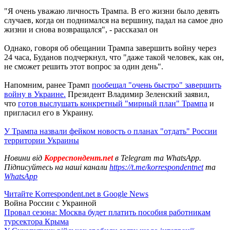
"Я очень уважаю личность Трампа. В его жизни было девять
случаев, когда он поднимался на вершину, падал на самое дно
жизни и снова возвращался", - рассказал он
Однако, говоря об обещании Трампа завершить войну через
24 часа, Буданов подчеркнул, что "даже такой человек, как он,
не сможет решить этот вопрос за один день".
Напомним, ранее Трамп
пообещал "очень быстро" завершить
войну в Украине.
Президент Владимир Зеленский заявил,
что
готов выслушать конкретный "мирный план" Трампа
и
пригласил его в Украину.
У Трампа назвали фейком новость о планах "отдать" России
территории Украины
Новини від
Корреспондент.net
в Telegram та WhatsApp.
Підписуйтесь на наші канали
https://t.me/korrespondentnet
та
WhatsApp
Читайте Korrespondent.net в Google News
Война России с Украиной
Провал сезона: Москва будет платить пособия работникам
турсектора Крыма