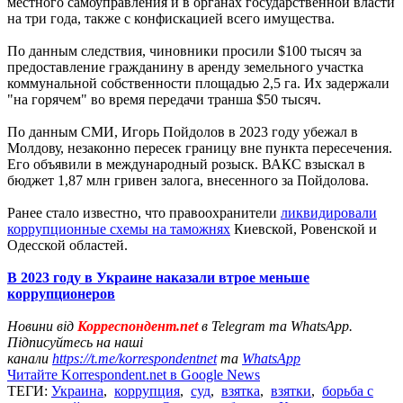
местного самоуправления и в органах государственной власти
на три года, также с конфискацией всего имущества.
По данным следствия, чиновники просили $100 тысяч за
предоставление гражданину в аренду земельного участка
коммунальной собственности площадью 2,5 га. Их задержали
"на горячем" во время передачи транша $50 тысяч.
По данным СМИ, Игорь Пойдолов в 2023 году убежал в
Молдову, незаконно пересек границу вне пункта пересечения.
Его объявили в международный розыск. ВАКС взыскал в
бюджет 1,87 млн гривен залога, внесенного за Пойдолова.
Ранее стало известно, что правоохранители
ликвидировали
коррупционные схемы на таможнях
Киевской, Ровенской и
Одесской областей.
В 2023 году в Украине наказали втрое меньше
коррупционеров
Новини від
Корреспондент.net
в Telegram та WhatsApp.
Підписуйтесь на наші
канали
https://t.me/korrespondentnet
та
WhatsApp
Читайте Korrespondent.net в Google News
ТЕГИ:
Украина
,
коррупция
,
суд
,
взятка
,
взятки
,
борьба с