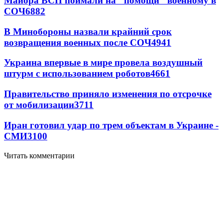
Майора ВСП поймали на "помощи" военному в
СОЧ
6882
В Минобороны назвали крайний срок
возвращения военных после СОЧ
4941
Украина впервые в мире провела воздушный
штурм с использованием роботов
4661
Правительство приняло изменения по отсрочке
от мобилизации
3711
Иран готовил удар по трем объектам в Украине -
СМИ
3100
Читать комментарии