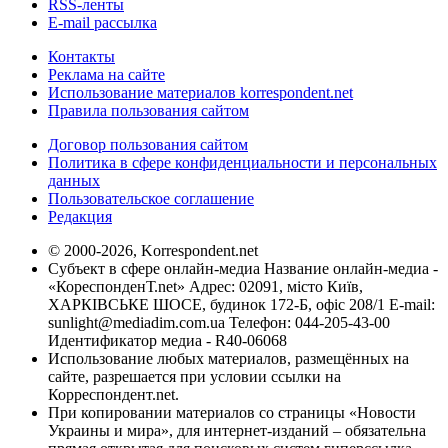
RSS-ленты
E-mail рассылка
Контакты
Реклама на сайте
Использование материалов korrespondent.net
Правила пользования сайтом
Договор пользования сайтом
Политика в сфере конфиденциальности и персональных
данных
Пользовательское соглашение
Редакция
© 2000-2026, Korrespondent.net
Субъект в сфере онлайн-медиа Название онлайн-медиа -
«КореспонденТ.net» Адрес: 02091, місто Київ,
ХАРКІВСЬКЕ ШОСЕ, будинок 172-Б, офіс 208/1 E-mail:
sunlight@mediadim.com.ua
Телефон: 044-205-43-00
Идентификатор медиа - R40-06068
Использование любых материалов, размещённых на
сайте, разрешается при условии ссылки на
Корреспондент.net.
При копировании материалов со страницы «Новости
Украины и мира», для интернет-изданий – обязательна