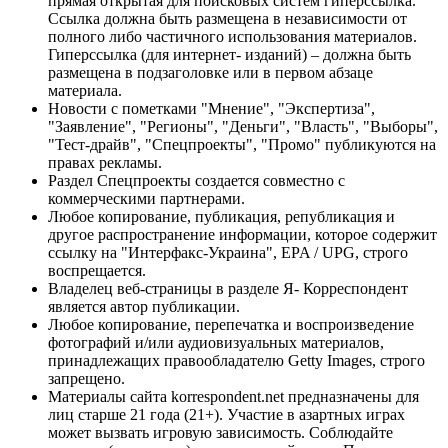
прямая открытая для поисковых систем гиперссылка.
Ссылка должна быть размещена в независимости от
полного либо частичного использования материалов.
Гиперссылка (для интернет- изданий) – должна быть
размещена в подзаголовке или в первом абзаце
материала.
Новости с пометками "Мнение", "Экспертиза",
"Заявление", "Регионы", "Деньги", "Власть", "Выборы",
"Тест-драйв", "Спецпроекты", "Промо" публикуются на
правах рекламы.
Раздел Спецпроекты создается совместно с
коммерческими партнерами.
Любое копирование, публикация, републикация и
другое распространение информации, которое содержит
ссылку на "Интерфакс-Украина", EPA / UPG, строго
воспрещается.
Владелец веб-страницы в разделе Я- Корреспондент
является автор публикации.
Любое копирование, перепечатка и воспроизведение
фотографий и/или аудиовизуальных материалов,
принадлежащих правообладателю Getty Images, строго
запрещено.
Материалы сайта korrespondent.net предназначены для
лиц старше 21 года (21+). Участие в азартных играх
может вызвать игровую зависимость. Соблюдайте