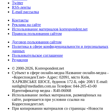
Twitter
RSS-ленты
E-mail рассылка
Контакты
Реклама на сайте
Использование материалов korrespondent.net
Правила пользования сайтом
Договор пользования сайтом
Политика в сфере конфиденциальности и персональных
данных
Пользовательское соглашение
Редакция
© 2000-2026, Korrespondent.net
Субъект в сфере онлайн-медиа Название онлайн-медиа -
«КореспонденТ.net» Адрес: 02091, місто Київ,
ХАРКІВСЬКЕ ШОСЕ, будинок 172-Б, офіс 208/1 E-mail:
sunlight@mediadim.com.ua
Телефон: 044-205-43-00
Идентификатор медиа - R40-06068
Использование любых материалов, размещённых на
сайте, разрешается при условии ссылки на
Корреспондент.net.
При копировании материалов со страницы «Новости