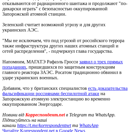
отказываются от радиационного шантажа и продолжают "по-
дикарски играть" с безопасностью оккупированной
Запорожской атомной станции.
Зеленский считает возможной угрозу и для других
украинских АЭС.
"Мы не исключаем, что под угрозой от российского террора
также инфраструктура других наших атомных станций и
сетей распределения", - подчеркнул глава государства.
Напомним, МАГАТЭ Рафаэль Гросси
заявил о трех прямых
попаданиях
, пришедшихся по защитным конструкциям
главного реактора ЗАЭС. Росатом традиционно обвинил в
ударе украинских военных.
Добавим, что у британских специалистов
есть доказательства
фальсификации россиянами беспилотной атаки
на
Запорожскую атомную электростанцию во временно
оккупированном Энергодаре.
Новини від
Корреспондент.net
в Telegram та WhatsApp.
Підписуйтесь на наші
канали
https://t.me/korrespondentnet
та
WhatsApp
Читайте Korrespondent.net в Google News