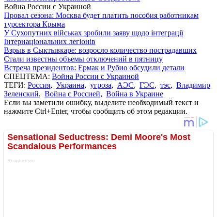
Война России с Украиной
Провал сезона: Москва будет платить пособия работникам
турсектора Крыма
У Сухопутних військах зробили заяву щодо інтеграції
Інтернаціональних легіонів
Взрыв в Сыктывкаре: возросло количество пострадавших
Стали известны объемы отключений в пятницу
Встреча президентов: Ермак и Рубио обсудили детали
СПЕЦТЕМА:
Война России с Украиной
ТЕГИ:
Россия
,
Украина
,
угроза
,
АЭС
,
ГЭС
,
тэс
,
Владимир
Зеленский
,
Война с Россией
,
Война в Украине
Если вы заметили ошибку, выделите необходимый текст и
нажмите Ctrl+Enter, чтобы сообщить об этом редакции.