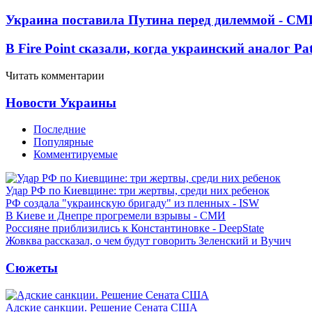
Украина поставила Путина перед дилеммой - СМ
В Fire Point сказали, когда украинский аналог Pa
Читать комментарии
Новости Украины
Последние
Популярные
Комментируемые
Удар РФ по Киевщине: три жертвы, среди них ребенок
РФ создала "украинскую бригаду" из пленных - ISW
В Киеве и Днепре прогремели взрывы - СМИ
Россияне приблизились к Константиновке - DeepState
Жовква рассказал, о чем будут говорить Зеленский и Вучич
Сюжеты
Адские санкции. Решение Сената США