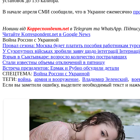
установок до 155 калибра.
В начале апреля СМИ сообщили, что в Украине ежемесячно
пр
Новини від
Корреспондент.net
в Telegram та WhatsApp. Підпис
Читайте Korrespondent.net в Google News
Война России с Украиной
Провал сезона: Москва будет платить пособия работникам тур
У Сухопутних військах зробили заяву щодо інтеграції Інтернац
Взрыв в Сыктывкаре: возросло количество пострадавших
Стали известны объемы отключений в пятницу
Встреча президентов: Ермак и Рубио обсудили детали
СПЕЦТЕМА:
Война России с Украиной
ТЕГИ:
война
,
армия и вооружение
,
Владимир Зеленский
,
вое
Если вы заметили ошибку, выделите необходимый текст и нажми