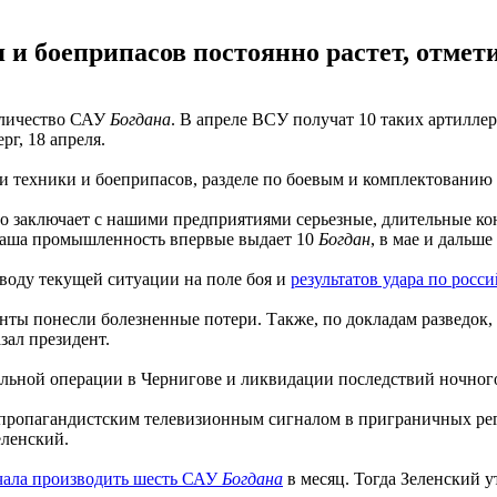
 и боеприпасов постоянно растет, отмет
оличество САУ
Богдана
. В апреле ВСУ получат 10 таких артилл
г, 18 апреля.
ии техники и боеприпасов, разделе по боевым и комплектованию
тво заключает с нашими предприятиями серьезные, длительные к
 наша промышленность впервые выдает 10
Богдан
, в мае и дальше
воду текущей ситуации на поле боя и
результатов удара по росс
нты понесли болезненные потери. Также, по докладам разведок,
зал президент.
льной операции в Чернигове и ликвидации последствий ночног
пропагандистским телевизионным сигналом в приграничных реги
еленский.
чала производить шесть САУ
Богдана
в месяц. Тогда Зеленский у