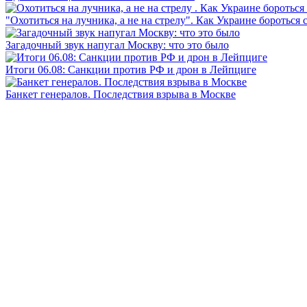
"Охотиться на лучника, а не на стрелу". Как Украине бороться 
Загадочный звук напугал Москву: что это было
Итоги 06.08: Санкции против РФ и дрон в Лейпциге
Банкет генералов. Последствия взрыва в Москве