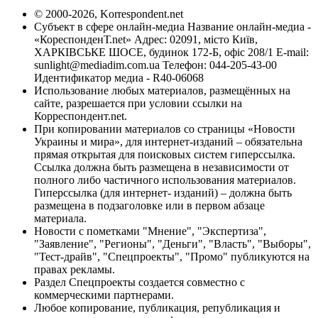
© 2000-2026, Korrespondent.net
Субъект в сфере онлайн-медиа Название онлайн-медиа -
«КореспонденТ.net» Адрес: 02091, місто Київ,
ХАРКІВСЬКЕ ШОСЕ, будинок 172-Б, офіс 208/1 E-mail:
sunlight@mediadim.com.ua
Телефон: 044-205-43-00
Идентификатор медиа - R40-06068
Использование любых материалов, размещённых на
сайте, разрешается при условии ссылки на
Корреспондент.net.
При копировании материалов со страницы «Новости
Украины и мира», для интернет-изданий – обязательна
прямая открытая для поисковых систем гиперссылка.
Ссылка должна быть размещена в независимости от
полного либо частичного использования материалов.
Гиперссылка (для интернет- изданий) – должна быть
размещена в подзаголовке или в первом абзаце
материала.
Новости с пометками "Мнение", "Экспертиза",
"Заявление", "Регионы", "Деньги", "Власть", "Выборы",
"Тест-драйв", "Спецпроекты", "Промо" публикуются на
правах рекламы.
Раздел Спецпроекты создается совместно с
коммерческими партнерами.
Любое копирование, публикация, републикация и