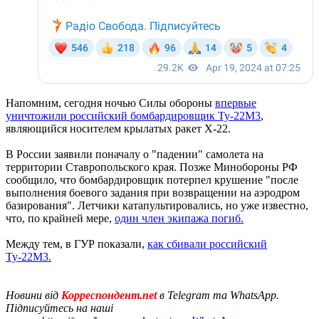
Напомним, сегодня ночью Силы обороны
впервые
уничтожили российский бомбардировщик Ту-22М3
,
являющийся носителем крылатых ракет Х-22.
В России заявили поначалу о "падении" самолета на
территории Ставропольского края. Позже Минобороны РФ
сообщило, что бомбардировщик потерпел крушение "после
выполнения боевого задания при возвращении на аэродром
базирования". Летчики катапультировались, но уже известно,
что, по крайней мере,
один член экипажа погиб.
Между тем, в ГУР показали,
как сбивали российский
Ту-22М3.
Новини від
Корреспондент.net
в Telegram та WhatsApp.
Підписуйтесь на наші