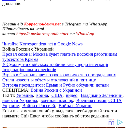
долларов.
Новини від
Корреспондент.net
в Telegram та WhatsApp.
Підписуйтесь на наші
канали
https://t.me/korrespondentnet
та
WhatsApp
Читайте Korrespondent.net в Google News
Война России с Украиной
Провал сезона: Москва будет платить пособия работникам
турсектора Крыма
У Сухопутних військах зробили заяву щодо інтеграції
Інтернаціональних легіонів
Взрыв в Сыктывкаре: возросло количество пострадавших
Стали известны объемы отключений в пятницу
Встреча президентов: Ермак и Рубио обсудили детали
СПЕЦТЕМА:
Война России с Украиной
ТЕГИ:
Украина
,
война
,
США
,
видео
,
Владимир Зеленский
,
новости Украины
,
военная помощь
,
Военная помощь США
Украине
,
Война с Россией
,
Война в Украине
Если вы заметили ошибку, выделите необходимый текст и
нажмите Ctrl+Enter, чтобы сообщить об этом редакции.