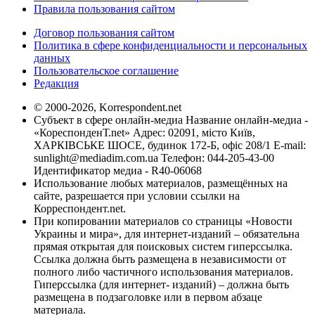
Правила пользования сайтом
Договор пользования сайтом
Политика в сфере конфиденциальности и персональных
данных
Пользовательское соглашение
Редакция
© 2000-2026, Korrespondent.net
Субъект в сфере онлайн-медиа Название онлайн-медиа -
«КореспонденТ.net» Адрес: 02091, місто Київ,
ХАРКІВСЬКЕ ШОСЕ, будинок 172-Б, офіс 208/1 E-mail:
sunlight@mediadim.com.ua
Телефон: 044-205-43-00
Идентификатор медиа - R40-06068
Использование любых материалов, размещённых на
сайте, разрешается при условии ссылки на
Корреспондент.net.
При копировании материалов со страницы «Новости
Украины и мира», для интернет-изданий – обязательна
прямая открытая для поисковых систем гиперссылка.
Ссылка должна быть размещена в независимости от
полного либо частичного использования материалов.
Гиперссылка (для интернет- изданий) – должна быть
размещена в подзаголовке или в первом абзаце
материала.