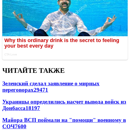
ЧИТАЙТЕ ТАКЖЕ
Зеленский сделал заявление о мирных
переговорах
29471
Украинцы определились насчет вывода войск из
Донбасса
18197
Майора ВСП поймали на "помощи" военному в
СОЧ
7600