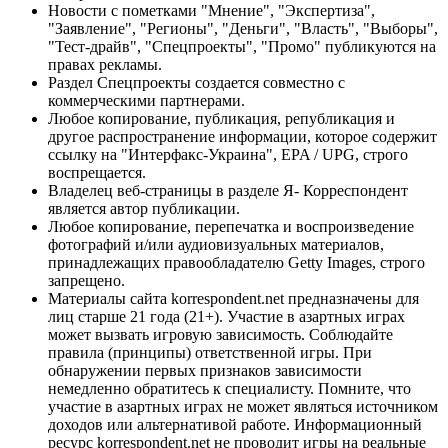
Новости с пометками "Мнение", "Экспертиза",
"Заявление", "Регионы", "Деньги", "Власть", "Выборы",
"Тест-драйв", "Спецпроекты", "Промо" публикуются на
правах рекламы.
Раздел Спецпроекты создается совместно с
коммерческими партнерами.
Любое копирование, публикация, републикация и
другое распространение информации, которое содержит
ссылку на "Интерфакс-Украина", EPA / UPG, строго
воспрещается.
Владелец веб-страницы в разделе Я- Корреспондент
является автор публикации.
Любое копирование, перепечатка и воспроизведение
фотографий и/или аудиовизуальных материалов,
принадлежащих правообладателю Getty Images, строго
запрещено.
Материалы сайта korrespondent.net предназначены для
лиц старше 21 года (21+). Участие в азартных играх
может вызвать игровую зависимость. Соблюдайте
правила (принципы) ответственной игры. При
обнаружении первых признаков зависимости
немедленно обратитесь к специалисту. Помните, что
участие в азартных играх не может являться источником
доходов или альтернативой работе. Информационный
ресурс korrespondent.net не проводит игры на реальные