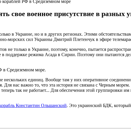
о кораблей РФ в Средиземном море
ять свое военное присутствие в разных 
только в Украине, но и в других регионах. Этими обстоятельств
оенно-морских сил Украины Дмитрий Плетенчук в эфире телемар
ов не только в Украине, поэтому, конечно, пытается распростран
исле в поддержке режима Асада в Сирии. Поэтому они пытаются д
Ф в Средиземном море.
е нескольких единиц. Вообще там у них оперативное соединени
я. Для нас важно то, что эта история не связана с Черным море
теперь так не работает... Для обеспечения этой группировки им 
 корабль Константин Ольшанский
. Это украинский БДК, который