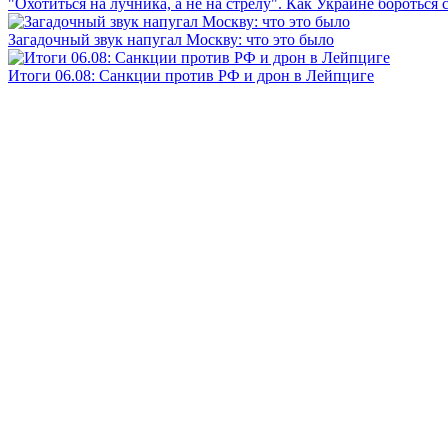
"Охотиться на лучника, а не на стрелу". Как Украине бороться 
Загадочный звук напугал Москву: что это было
Итоги 06.08: Санкции против РФ и дрон в Лейпциге