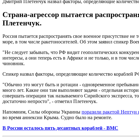
Дмитрий Плетенчук назвал факторы, определяющие количеств
Страна-агрессор пытается распростран
Плетенчук.
Россия пытается распространять свое военное присутствие не 
море, в том числе ракетоносителей. Об этом заявил спикер В
"Не следует забывать, что РФ видит геополитических конкурент
интересы, а они теперь есть в Африке и не только, и в том ч
чиновник.
Спикер назвал факторы, определяющие количество кораблей Р
"Обычно это могут быть и ротации - одновременное пребывани
много лет. Какие они там выполняют задачи - отдельная истори
совершать операции так называемого Сирийского экспресса, то 
достаточно непросто", - отметил Плетенчук.
Напомним, Силы обороны Украины
поразили ракетой Нептун
во время аннексии Крыма. Судно было на ремонте.
В России осталось пять десантных кораблей - ВМС