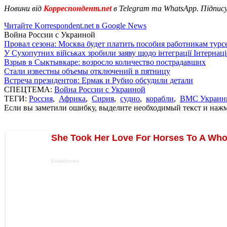
Новини від
Корреспондент.net
в Telegram та WhatsApp. Підпис
Читайте Korrespondent.net в Google News
Война России с Украиной
Провал сезона: Москва будет платить пособия работникам тур
У Сухопутних військах зробили заяву щодо інтеграції Інтернац
Взрыв в Сыктывкаре: возросло количество пострадавших
Стали известны объемы отключений в пятницу
Встреча президентов: Ермак и Рубио обсудили детали
СПЕЦТЕМА:
Война России с Украиной
ТЕГИ:
Россия
,
Африка
,
Сирия
,
судно
,
корабли
,
ВМС Украин
Если вы заметили ошибку, выделите необходимый текст и нажми