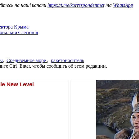
уйтесь на наші канали
https://t.me/korrespondentnet
та
WhatsApp
сектора Крыма
іональних легіонів
ы
,
Средиземное море
,
ракетоноситель
те Ctrl+Enter, чтобы сообщить об этом редакции.