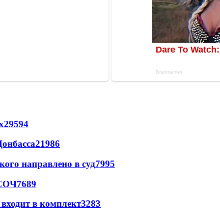
х
29594
Донбасса
21986
кого направлено в суд
7995
 СОЧ
7689
 входит в комплект
3283