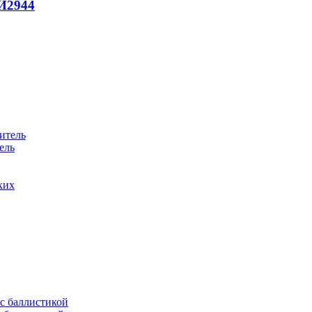
И
2944
ель
ких