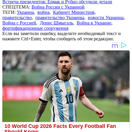
Встреча президентов: Ермак и Рубио обсудили детали
СПЕЦТЕМА:
Война России с Украиной
ТЕГИ:
Украина
,
война
,
Кабинет Министров
,
правительство
,
правительство Украины
,
новости Украины
,
Война с Россией
,
Денис Шмыгаль
,
Война в Украине
,
фортификационные сооружения
Если вы заметили ошибку, выделите необходимый текст и
нажмите Ctrl+Enter, чтобы сообщить об этом редакции.