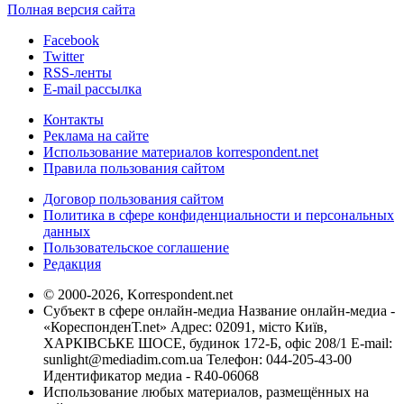
Полная версия сайта
Facebook
Twitter
RSS-ленты
E-mail рассылка
Контакты
Реклама на сайте
Использование материалов korrespondent.net
Правила пользования сайтом
Договор пользования сайтом
Политика в сфере конфиденциальности и персональных
данных
Пользовательское соглашение
Редакция
© 2000-2026, Korrespondent.net
Субъект в сфере онлайн-медиа Название онлайн-медиа -
«КореспонденТ.net» Адрес: 02091, місто Київ,
ХАРКІВСЬКЕ ШОСЕ, будинок 172-Б, офіс 208/1 E-mail:
sunlight@mediadim.com.ua
Телефон: 044-205-43-00
Идентификатор медиа - R40-06068
Использование любых материалов, размещённых на