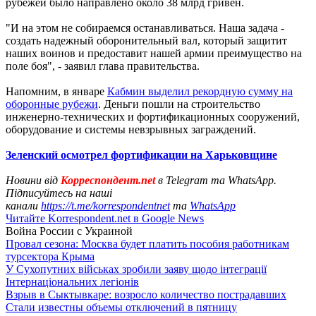
рубежей было направлено около 38 млрд гривен.
"И на этом не собираемся останавливаться. Наша задача -
создать надежный оборонительный вал, который защитит
наших воинов и предоставит нашей армии преимущество на
поле боя", - заявил глава правительства.
Напомним, в январе
Кабмин выделил рекордную сумму на
оборонные рубежи
. Деньги пошли на строительство
инженерно-технических и фортификационных сооружений,
оборудование и системы невзрывных заграждений.
Зеленский осмотрел фортификации на Харьковщине
Новини від
Корреспондент.net
в Telegram та WhatsApp.
Підписуйтесь на наші
канали
https://t.me/korrespondentnet
та
WhatsApp
Читайте Korrespondent.net в Google News
Война России с Украиной
Провал сезона: Москва будет платить пособия работникам
турсектора Крыма
У Сухопутних військах зробили заяву щодо інтеграції
Інтернаціональних легіонів
Взрыв в Сыктывкаре: возросло количество пострадавших
Стали известны объемы отключений в пятницу