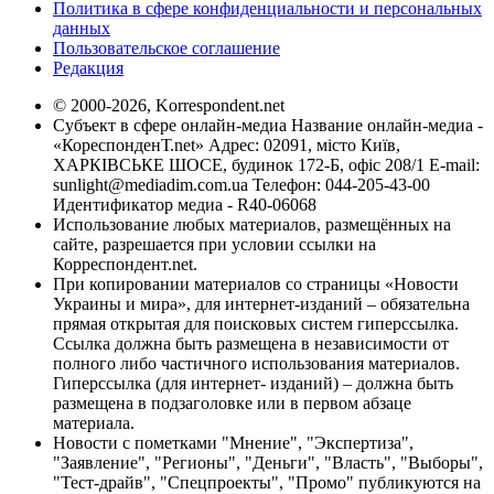
Политика в сфере конфиденциальности и персональных
данных
Пользовательское соглашение
Редакция
© 2000-2026, Korrespondent.net
Субъект в сфере онлайн-медиа Название онлайн-медиа -
«КореспонденТ.net» Адрес: 02091, місто Київ,
ХАРКІВСЬКЕ ШОСЕ, будинок 172-Б, офіс 208/1 E-mail:
sunlight@mediadim.com.ua
Телефон: 044-205-43-00
Идентификатор медиа - R40-06068
Использование любых материалов, размещённых на
сайте, разрешается при условии ссылки на
Корреспондент.net.
При копировании материалов со страницы «Новости
Украины и мира», для интернет-изданий – обязательна
прямая открытая для поисковых систем гиперссылка.
Ссылка должна быть размещена в независимости от
полного либо частичного использования материалов.
Гиперссылка (для интернет- изданий) – должна быть
размещена в подзаголовке или в первом абзаце
материала.
Новости с пометками "Мнение", "Экспертиза",
"Заявление", "Регионы", "Деньги", "Власть", "Выборы",
"Тест-драйв", "Спецпроекты", "Промо" публикуются на