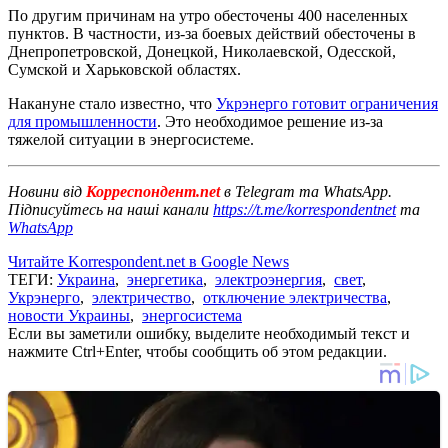
По другим причинам на утро обесточены 400 населенных
пунктов. В частности, из-за боевых действий обесточены в
Днепропетровской, Донецкой, Николаевской, Одесской,
Сумской и Харьковской областях.
Накануне стало известно, что
Укрэнерго готовит ограничения
для промышленности
. Это необходимое решение из-за
тяжелой ситуации в энергосистеме.
Новини від
Корреспондент.net
в Telegram та WhatsApp.
Підписуйтесь на наші канали
https://t.me/korrespondentnet
та
WhatsApp
Читайте Korrespondent.net в Google News
ТЕГИ:
Украина
,
энергетика
,
электроэнергия
,
свет
,
Укрэнерго
,
электричество
,
отключение электричества
,
новости Украины
,
энергосистема
Если вы заметили ошибку, выделите необходимый текст и
нажмите Ctrl+Enter, чтобы сообщить об этом редакции.