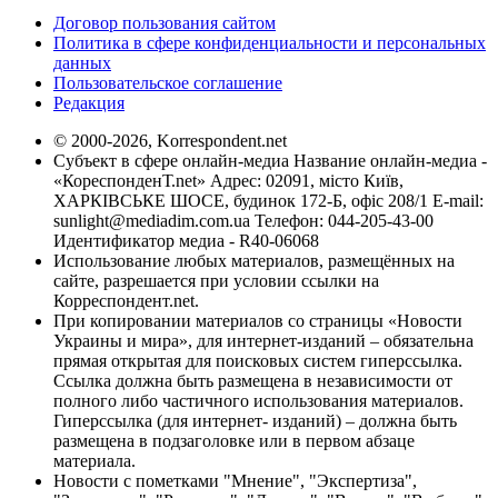
Договор пользования сайтом
Политика в сфере конфиденциальности и персональных
данных
Пользовательское соглашение
Редакция
© 2000-2026, Korrespondent.net
Субъект в сфере онлайн-медиа Название онлайн-медиа -
«КореспонденТ.net» Адрес: 02091, місто Київ,
ХАРКІВСЬКЕ ШОСЕ, будинок 172-Б, офіс 208/1 E-mail:
sunlight@mediadim.com.ua
Телефон: 044-205-43-00
Идентификатор медиа - R40-06068
Использование любых материалов, размещённых на
сайте, разрешается при условии ссылки на
Корреспондент.net.
При копировании материалов со страницы «Новости
Украины и мира», для интернет-изданий – обязательна
прямая открытая для поисковых систем гиперссылка.
Ссылка должна быть размещена в независимости от
полного либо частичного использования материалов.
Гиперссылка (для интернет- изданий) – должна быть
размещена в подзаголовке или в первом абзаце
материала.
Новости с пометками "Мнение", "Экспертиза",