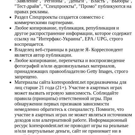
"Заявление", "Регионы", "Деньги", "Власть", "Выборы",
"Тест-драйв", "Спецпроекты", "Промо" публикуются на
правах рекламы.
Раздел Спецпроекты создается совместно с
коммерческими партнерами.
Любое копирование, публикация, републикация и
другое распространение информации, которое содержит
ссылку на "Интерфакс-Украина", EPA / UPG, строго
воспрещается.
Владелец веб-страницы в разделе Я- Корреспондент
является автор публикации.
Любое копирование, перепечатка и воспроизведение
фотографий и/или аудиовизуальных материалов,
принадлежащих правообладателю Getty Images, строго
запрещено.
Материалы сайта korrespondent.net предназначены для
лиц старше 21 года (21+). Участие в азартных играх
может вызвать игровую зависимость. Соблюдайте
правила (принципы) ответственной игры. При
обнаружении первых признаков зависимости
немедленно обратитесь к специалисту. Помните, что
участие в азартных играх не может являться источником
доходов или альтернативой работе. Информационный
ресурс korrespondent.net не проводит игры на реальные
и/или виртуальные деньги, сайт не принимает ни в