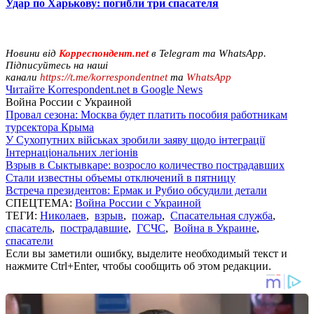
Удар по Харькову: погибли три спасателя
Новини від
Корреспондент.net
в Telegram та WhatsApp.
Підписуйтесь на наші
канали
https://t.me/korrespondentnet
та
WhatsApp
Читайте Korrespondent.net в Google News
Война России с Украиной
Провал сезона: Москва будет платить пособия работникам
турсектора Крыма
У Сухопутних військах зробили заяву щодо інтеграції
Інтернаціональних легіонів
Взрыв в Сыктывкаре: возросло количество пострадавших
Стали известны объемы отключений в пятницу
Встреча президентов: Ермак и Рубио обсудили детали
СПЕЦТЕМА:
Война России с Украиной
ТЕГИ:
Николаев
,
взрыв
,
пожар
,
Спасательная служба
,
спасатель
,
пострадавшие
,
ГСЧС
,
Война в Украине
,
спасатели
Если вы заметили ошибку, выделите необходимый текст и
нажмите Ctrl+Enter, чтобы сообщить об этом редакции.