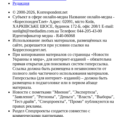
Редакция
© 2000-2026, Korrespondent.net
Субъект в сфере онлайн-медиа Название онлайн-медиа -
«КореспонденТ.net» Адрес: 02091, місто Київ,
ХАРКІВСЬКЕ ШОСЕ, будинок 172-Б, офіс 208/1 E-mail:
sunlight@mediadim.com.ua
Телефон: 044-205-43-00
Идентификатор медиа - R40-06068
Использование любых материалов, размещённых на
сайте, разрешается при условии ссылки на
Корреспондент.net.
При копировании материалов со страницы «Новости
Украины и мира», для интернет-изданий – обязательна
прямая открытая для поисковых систем гиперссылка.
Ссылка должна быть размещена в независимости от
полного либо частичного использования материалов.
Гиперссылка (для интернет- изданий) – должна быть
размещена в подзаголовке или в первом абзаце
материала.
Новости с пометками "Мнение", "Экспертиза",
"Заявление", "Регионы", "Деньги", "Власть", "Выборы",
"Тест-драйв", "Спецпроекты", "Промо" публикуются на
правах рекламы.
Раздел Спецпроекты создается совместно с
коммерческими партнерами.