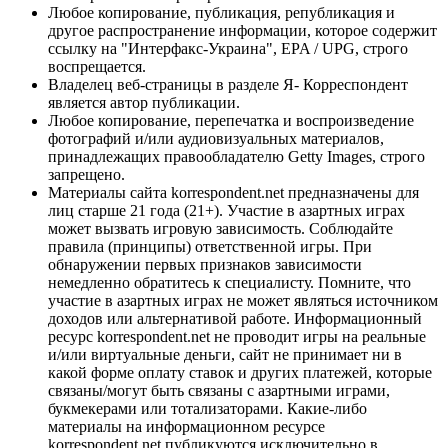
Любое копирование, публикация, републикация и
другое распространение информации, которое содержит
ссылку на "Интерфакс-Украина", EPA / UPG, строго
воспрещается.
Владелец веб-страницы в разделе Я- Корреспондент
является автор публикации.
Любое копирование, перепечатка и воспроизведение
фотографий и/или аудиовизуальных материалов,
принадлежащих правообладателю Getty Images, строго
запрещено.
Материалы сайта korrespondent.net предназначены для
лиц старше 21 года (21+). Участие в азартных играх
может вызвать игровую зависимость. Соблюдайте
правила (принципы) ответственной игры. При
обнаружении первых признаков зависимости
немедленно обратитесь к специалисту. Помните, что
участие в азартных играх не может являться источником
доходов или альтернативой работе. Информационный
ресурс korrespondent.net не проводит игры на реальные
и/или виртуальные деньги, сайт не принимает ни в
какой форме оплату ставок и других платежей, которые
связаны/могут быть связаны с азартными играми,
букмекерами или тотализаторами. Какие-либо
материалы на информационном ресурсе
korrespondent.net публикуются исключительно в