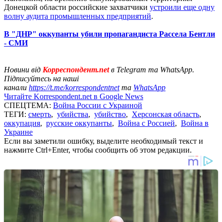
Донецкой области российские захватчики
устроили еще одну
волну аудита промышленных предприятий
.
В "ДНР" оккупанты убили пропагандиста Рассела Бентли
- СМИ
Новини від
Корреспондент.net
в Telegram та WhatsApp.
Підписуйтесь на наші
канали
https://t.me/korrespondentnet
та
WhatsApp
Читайте Korrespondent.net в Google News
СПЕЦТЕМА:
Война России с Украиной
ТЕГИ:
смерть
,
убийства
,
убийство
,
Херсонская область
,
оккупация
,
русские оккупанты
,
Война с Россией
,
Война в
Украине
Если вы заметили ошибку, выделите необходимый текст и
нажмите Ctrl+Enter, чтобы сообщить об этом редакции.