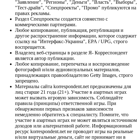
"Заявление", "Регионы", "Деньги", "Власть", "Выборы",
"Тест-драйв", "Спецпроекты", "Промо" публикуются на
правах рекламы.
Раздел Спецпроекты создается совместно с
коммерческими партнерами.
Любое копирование, публикация, републикация и
другое распространение информации, которое содержит
ссылку на "Интерфакс-Украина", EPA / UPG, строго
воспрещается.
Владелец веб-страницы в разделе Я- Корреспондент
является автор публикации.
Любое копирование, перепечатка и воспроизведение
фотографий и/или аудиовизуальных материалов,
принадлежащих правообладателю Getty Images, строго
запрещено.
Материалы сайта korrespondent.net предназначены для
лиц старше 21 года (21+). Участие в азартных играх
может вызвать игровую зависимость. Соблюдайте
правила (принципы) ответственной игры. При
обнаружении первых признаков зависимости
немедленно обратитесь к специалисту. Помните, что
участие в азартных играх не может являться источником
доходов или альтернативой работе. Информационный
ресурс korrespondent.net не проводит игры на реальные
и/или виртуальные деньги, сайт не принимает ни в