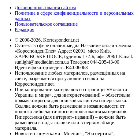
Договор пользования сайтом
Политика в сфере конфиденциальности и персональных
данных
Пользовательское соглашение
Редакция
© 2000-2026, Korrespondent.net
Субъект в сфере онлайн-медиа Название онлайн-медиа -
«КореспонденТ.net» Адрес: 02091, місто Київ,
ХАРКІВСЬКЕ ШОСЕ, будинок 172-Б, офіс 208/1 E-mail:
sunlight@mediadim.com.ua
Телефон: 044-205-43-00
Идентификатор медиа - R40-06068
Использование любых материалов, размещённых на
сайте, разрешается при условии ссылки на
Корреспондент.net.
При копировании материалов со страницы «Новости
Украины и мира», для интернет-изданий – обязательна
прямая открытая для поисковых систем гиперссылка.
Ссылка должна быть размещена в независимости от
полного либо частичного использования материалов.
Гиперссылка (для интернет- изданий) – должна быть
размещена в подзаголовке или в первом абзаце
материала.
Новости с пометками "Мнение", "Экспертиза",