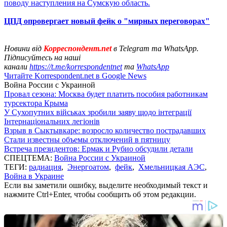
поводу наступления на Сумскую область.
ЦПД опровергает новый фейк о "мирных переговорах"
Новини від
Корреспондент.net
в Telegram та WhatsApp.
Підписуйтесь на наші
канали
https://t.me/korrespondentnet
та
WhatsApp
Читайте Korrespondent.net в Google News
Война России с Украиной
Провал сезона: Москва будет платить пособия работникам
турсектора Крыма
У Сухопутних військах зробили заяву щодо інтеграції
Інтернаціональних легіонів
Взрыв в Сыктывкаре: возросло количество пострадавших
Стали известны объемы отключений в пятницу
Встреча президентов: Ермак и Рубио обсудили детали
СПЕЦТЕМА:
Война России с Украиной
ТЕГИ:
радиация
,
Энергоатом
,
фейк
,
Хмельницкая АЭС
,
Война в Украине
Если вы заметили ошибку, выделите необходимый текст и
нажмите Ctrl+Enter, чтобы сообщить об этом редакции.