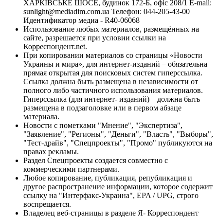
ХАРКІВСЬКЕ ШОСЕ, будинок 172-Б, офіс 208/1 E-mail:
sunlight@mediadim.com.ua
Телефон: 044-205-43-00
Идентификатор медиа - R40-06068
Использование любых материалов, размещённых на
сайте, разрешается при условии ссылки на
Корреспондент.net.
При копировании материалов со страницы «Новости
Украины и мира», для интернет-изданий – обязательна
прямая открытая для поисковых систем гиперссылка.
Ссылка должна быть размещена в независимости от
полного либо частичного использования материалов.
Гиперссылка (для интернет- изданий) – должна быть
размещена в подзаголовке или в первом абзаце
материала.
Новости с пометками "Мнение", "Экспертиза",
"Заявление", "Регионы", "Деньги", "Власть", "Выборы",
"Тест-драйв", "Спецпроекты", "Промо" публикуются на
правах рекламы.
Раздел Спецпроекты создается совместно с
коммерческими партнерами.
Любое копирование, публикация, републикация и
другое распространение информации, которое содержит
ссылку на "Интерфакс-Украина", EPA / UPG, строго
воспрещается.
Владелец веб-страницы в разделе Я- Корреспондент