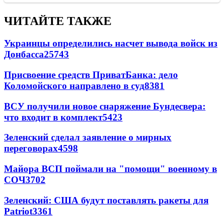
ЧИТАЙТЕ ТАКЖЕ
Украинцы определились насчет вывода войск из
Донбасса
25743
Присвоение средств ПриватБанка: дело
Коломойского направлено в суд
8381
ВСУ получили новое снаряжение Бундесвера:
что входит в комплект
5423
Зеленский сделал заявление о мирных
переговорах
4598
Майора ВСП поймали на "помощи" военному в
СОЧ
3702
Зеленский: США будут поставлять ракеты для
Patriot
3361