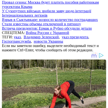
Провал сезона: Москва будет платить пособия работникам
турсектора Крыма
У Сухопутних військах зробили заяву щодо інтеграції
Інтернаціональних легіонів
Взрыв в Сыктывкаре: возросло количество пострадавших
Стали известны объемы отключений в пятницу
Встреча президентов: Ермак и Рубио обсудили детали
СПЕЦТЕМА:
Война России с Украиной
ТЕГИ:
указ
,
Владимир Зеленский
,
указ президента
,
Госпогранслужба
,
новости Украины
Если вы заметили ошибку, выделите необходимый текст и
нажмите Ctrl+Enter, чтобы сообщить об этом редакции.