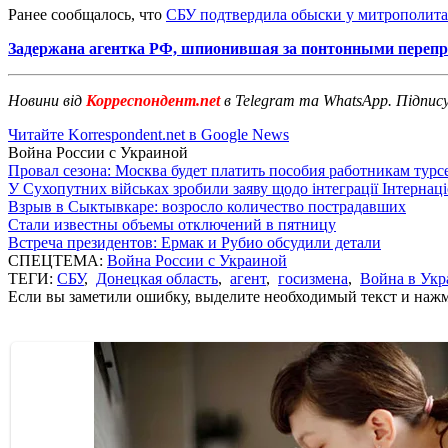
Ранее сообщалось, что
СБУ подтвердила обыски у митрополита
Задержана агентка РФ, шпионившая за понтонными переп
Новини від
Корреспондент.net
в Telegram та WhatsApp. Підпис
Читайте Korrespondent.net в Google News
Война России с Украиной
Провал сезона: Москва будет платить пособия работникам тур
У Сухопутних військах зробили заяву щодо інтеграції Інтернац
Взрыв в Сыктывкаре: возросло количество пострадавших
Стали известны объемы отключений в пятницу
Встреча президентов: Ермак и Рубио обсудили детали
СПЕЦТЕМА:
Война России с Украиной
ТЕГИ:
СБУ
,
Донецкая область
,
агент
,
госизмена
,
Война в Укр
Если вы заметили ошибку, выделите необходимый текст и нажми