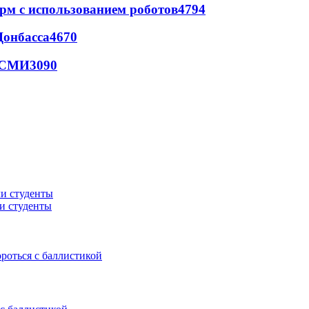
рм с использованием роботов
4794
Донбасса
4670
- СМИ
3090
ли студенты
ороться с баллистикой