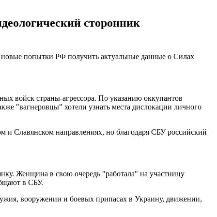
идеологический сторонник
а новые попытки РФ получить актуальные данные о Силах
рных войск страны-агрессора. По указанию оккупантов
акже "вагнеровцы" хотели узнать места дислокации личного
м и Славянском направлениях, но благодаря СБУ российский
янку. Женщина в свою очередь "работала" на участницу
бщают в СБУ.
жия, вооружении и боевых припасах в Украину, движении,