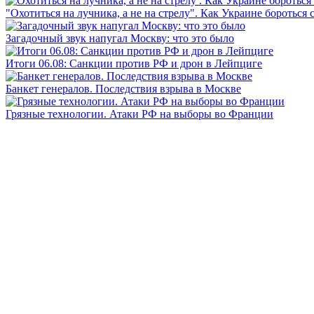
"Охотиться на лучника, а не на стрелу". Как Украине бороться 
Загадочный звук напугал Москву: что это было
Итоги 06.08: Санкции против РФ и дрон в Лейпциге
Банкет генералов. Последствия взрыва в Москве
Грязные технологии. Атаки РФ на выборы во Франции