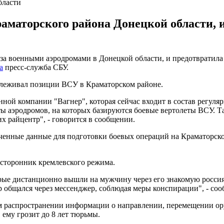
бласти
аматорского района Донецкой области, 
за военными аэродромами в Донецкой области, и предотвратил
а
пресс-служба СБУ.
слеживал позиции ВСУ в Краматорском районе.
нной компании "Вагнер", которая сейчас входит в состав регуля
ы аэродромов, на которых базируются боевые вертолеты ВСУ. Т
х райцентр", - говорится в сообщении.
ченные данные для подготовки боевых операций на Краматорско
 сторонник кремлевского режима.
торые дистанционно вышли на мужчину через его знакомую росси
общался через мессенджер, соблюдая меры конспирации", - соо
 распространении информации о направлении, перемещении ору
ему грозит до 8 лет тюрьмы.