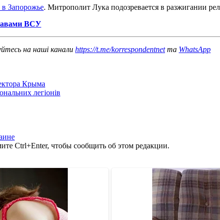
 в Запорожье
. Митрополит Лука подозревается в разжигании ре
равами ВСУ
уйтесь на наші канали
https://t.me/korrespondentnet
та
WhatsApp
сектора Крыма
іональних легіонів
аине
те Ctrl+Enter, чтобы сообщить об этом редакции.