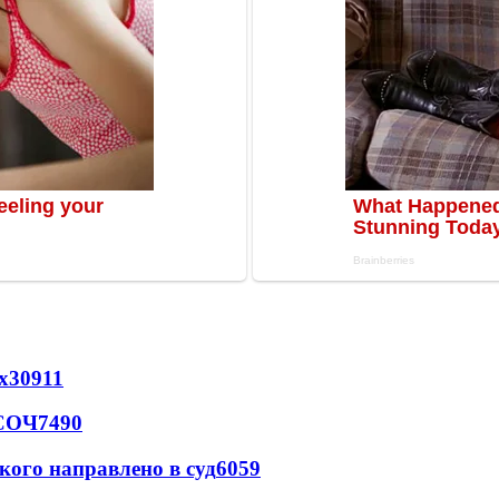
х
30911
 СОЧ
7490
кого направлено в суд
6059