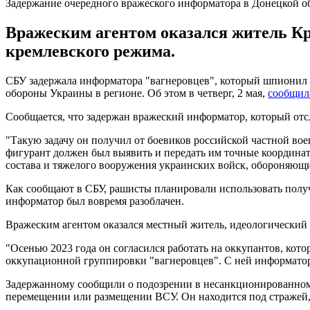
Задержание очередного вражеского информатора в Донецкой о
Вражеским агентом оказался житель Кр
кремлевского режима.
СБУ задержала информатора "вагнеровцев", который шпионил 
обороны Украины в регионе. Об этом в четверг, 2 мая,
сообщил
Сообщается, что задержан вражеский информатор, который от
"Такую задачу он получил от боевиков российской частной вое
фигурант должен был выявить и передать им точные координат
состава и тяжелого вооружения украинских войск, обороняющи
Как сообщают в СБУ, рашисты планировали использовать полу
информатор был вовремя разоблачен.
Вражеским агентом оказался местный житель, идеологический
"Осенью 2023 года он согласился работать на оккупантов, ко
оккупационной группировки "вагнеровцев". С ней информатор 
Задержанному сообщили о подозрении в несанкционированном
перемещении или размещении ВСУ. Он находится под стражей, 