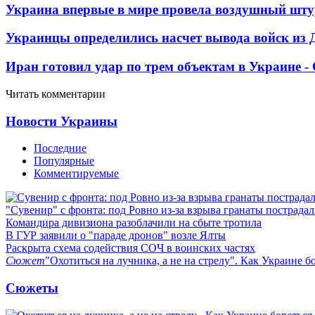
Украина впервые в мире провела воздушный шту
Украинцы определились насчет вывода войск из 
Иран готовил удар по трем объектам в Украине 
Читать комментарии
Новости Украины
Последние
Популярные
Комментируемые
"Сувенир" с фронта: под Ровно из-за взрыва гранаты пострада
Командира дивизиона разоблачили на сбыте тротила
В ГУР заявили о "параде дронов" возле Ялты
Раскрыта схема содействия СОЧ в воинских частях
Сюжет
"Охотиться на лучника, а не на стрелу". Как Украине б
Сюжеты