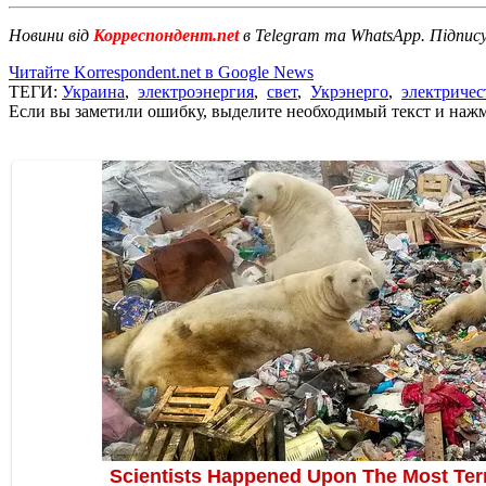
Новини від
Корреспондент.net
в Telegram та WhatsApp. Підпис
Читайте Korrespondent.net в Google News
ТЕГИ:
Украина
,
электроэнергия
,
свет
,
Укрэнерго
,
электричес
Если вы заметили ошибку, выделите необходимый текст и нажми