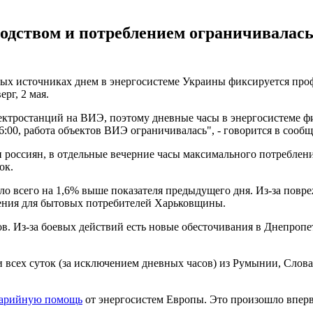
одством и потреблением ограничивалась
ых источниках днем в энергосистеме Украины фиксируется профи
рг, 2 мая.
электростанций на ВИЭ, поэтому дневные часы в энергосистеме 
16:00, работа объектов ВИЭ ограничивалась", - говорится в сооб
россиян, в отдельные вечерние часы максимального потреблени
ок.
ыло всего на 1,6% выше показателя предыдущего дня. Из-за пов
ения для бытовых потребителей Харьковщины.
в. Из-за боевых действий есть новые обесточивания в Днепроп
и всех суток (за исключением дневных часов) из Румынии, Сло
аварийную помощь
от энергосистем Европы. Это произошло вперв