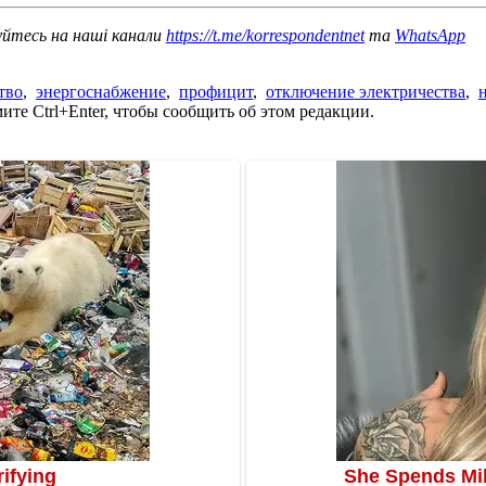
уйтесь на наші канали
https://t.me/korrespondentnet
та
WhatsApp
тво
,
энергоснабжение
,
профицит
,
отключение электричества
,
те Ctrl+Enter, чтобы сообщить об этом редакции.