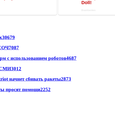
х
30679
 СОЧ
7087
рм с использованием роботов
4687
- СМИ
3012
triot начнет сбивать ракеты
2873
сты просят помощи
2252