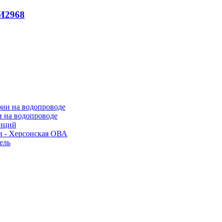
И
2968
и на водопроводе
анций
и - Херсонская ОВА
ель