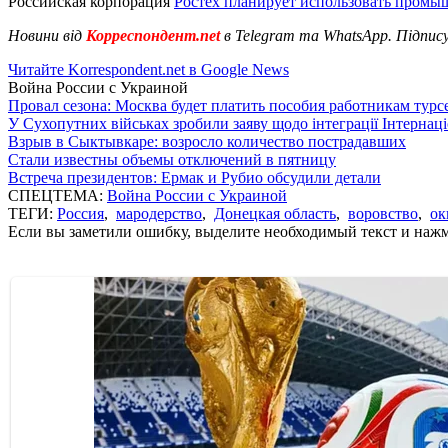
Российская корпорация
Ростех планирует использовать пром
Новини від
Корреспондент.net
в Telegram та WhatsApp. Підпис
Читайте Korrespondent.net в Google News
Война России с Украиной
Провал сезона: Москва будет платить пособия работникам тур
У Сухопутних військах зробили заяву щодо інтеграції Інтернац
Взрыв в Сыктывкаре: возросло количество пострадавших
Стали известны объемы отключений в пятницу
Встреча президентов: Ермак и Рубио обсудили детали
СПЕЦТЕМА:
Война России с Украиной
ТЕГИ:
Россия
,
мародерство
,
Донецкая область
,
воровство
,
ок
Если вы заметили ошибку, выделите необходимый текст и нажми