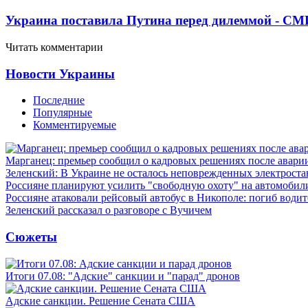
Украина поставила Путина перед дилеммой - СМ
Читать комментарии
Новости Украины
Последние
Популярные
Комментируемые
Марганец: премьер сообщил о кадровых решениях после авари
Зеленский: В Украине не осталось неповрежденных электрост
Россияне планируют усилить "свободную охоту" на автомобил
Россияне атаковали рейсовый автобус в Никополе: погиб водит
Зеленский рассказал о разговоре с Вучичем
Сюжеты
Итоги 07.08: "Адские" санкции и "парад" дронов
Адские санкции. Решение Сената США