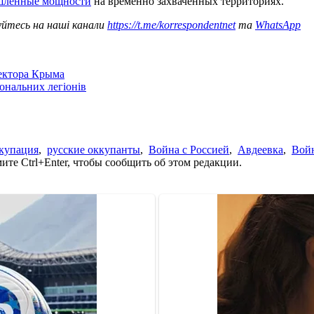
ышленные мощности
на временно захваченных территориях.
уйтесь на наші канали
https://t.me/korrespondentnet
та
WhatsApp
сектора Крыма
іональних легіонів
купация
,
русские оккупанты
,
Война с Россией
,
Авдеевка
,
Войн
те Ctrl+Enter, чтобы сообщить об этом редакции.