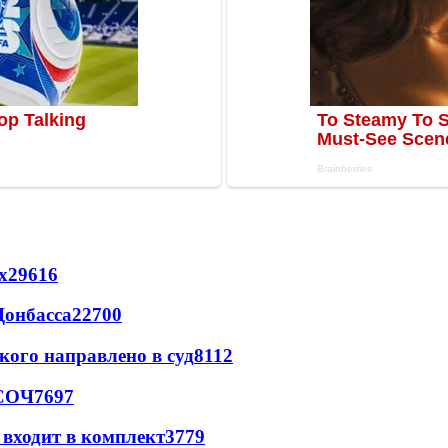
х
29616
Донбасса
22700
кого направлено в суд
8112
 СОЧ
7697
 входит в комплект
3779