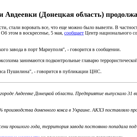
и Авдеевки (Донецкая область) продолж
сти, стали воровать все, что еще можно было вывезти. В частно
Об этом в воскресенье, 5 мая,
сообщает
Центр национального с
ого завода в порт Мариуполя", - говорится в сообщении.
коксохима занимаются подконтрольные главарю террористическ
иса Пушилина", - говорится в публикации ЦНС.
городе Авдеевке Донецкой области. Предприятие выпускало 31 ви
производства доменного кокса в Украине. АКХЗ поставляло про
осени прошлого года, территория завода постоянно попадала по