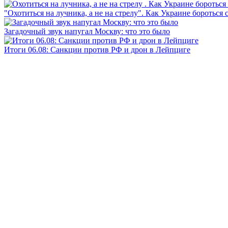
"Охотиться на лучника, а не на стрелу". Как Украине бороться 
Загадочный звук напугал Москву: что это было
Итоги 06.08: Санкции против РФ и дрон в Лейпциге