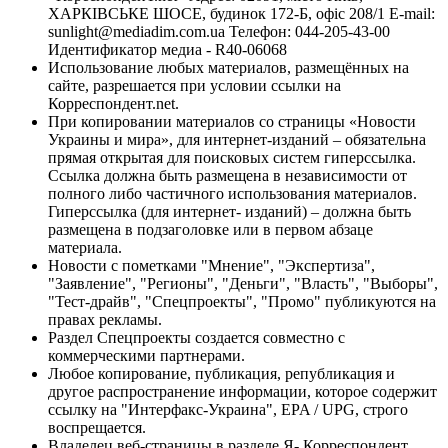
ХАРКІВСЬКЕ ШОСЕ, будинок 172-Б, офіс 208/1 E-mail:
sunlight@mediadim.com.ua
Телефон: 044-205-43-00
Идентификатор медиа - R40-06068
Использование любых материалов, размещённых на
сайте, разрешается при условии ссылки на
Корреспондент.net.
При копировании материалов со страницы «Новости
Украины и мира», для интернет-изданий – обязательна
прямая открытая для поисковых систем гиперссылка.
Ссылка должна быть размещена в независимости от
полного либо частичного использования материалов.
Гиперссылка (для интернет- изданий) – должна быть
размещена в подзаголовке или в первом абзаце
материала.
Новости с пометками "Мнение", "Экспертиза",
"Заявление", "Регионы", "Деньги", "Власть", "Выборы",
"Тест-драйв", "Спецпроекты", "Промо" публикуются на
правах рекламы.
Раздел Спецпроекты создается совместно с
коммерческими партнерами.
Любое копирование, публикация, републикация и
другое распространение информации, которое содержит
ссылку на "Интерфакс-Украина", EPA / UPG, строго
воспрещается.
Владелец веб-страницы в разделе Я- Корреспондент