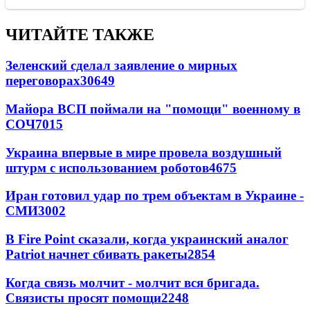
ЧИТАЙТЕ ТАКЖЕ
Зеленский сделал заявление о мирных
переговорах
30649
Майора ВСП поймали на "помощи" военному в
СОЧ
7015
Украина впервые в мире провела воздушный
штурм с использованием роботов
4675
Иран готовил удар по трем объектам в Украине -
СМИ
3002
В Fire Point сказали, когда украинский аналог
Patriot начнет сбивать ракеты
2854
Когда связь молчит - молчит вся бригада.
Связисты просят помощи
2248