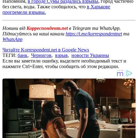
Напомним,
в городе Сумы раздались взрывы
, город частично
без света, воды. Также сообщалось, что
в Харькове
прогремели взрывы.
Новини від
Корреспондент.net
в Telegram та WhatsApp.
Підписуйтесь на наші канали
https://t.me/korrespondentnet
та
WhatsApp
Читайте Korrespondent.net в Google News
ТЕГИ:
банк
,
Чернигов
,
взрыв
,
новости Украины
Если вы заметили ошибку, выделите необходимый текст и
нажмите Ctrl+Enter, чтобы сообщить об этом редакции.